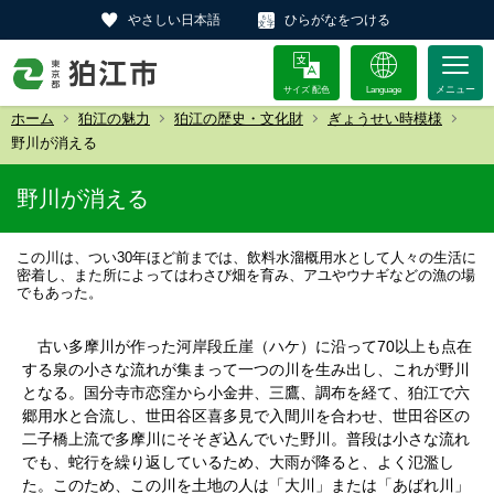
やさしい日本語
ひらがなをつける
サイズ 配色
Language
ホーム
狛江の魅力
狛江の歴史・文化財
ぎょうせい時模様
野川が消える
野川が消える
この川は、つい30年ほど前までは、飲料水溜概用水として人々の生活に
密着し、また所によってはわさび畑を育み、アユやウナギなどの漁の場
でもあった。
古い多摩川が作った河岸段丘崖（ハケ）に沿って70以上も点在
する泉の小さな流れが集まって一つの川を生み出し、これが野川
となる。国分寺市恋窪から小金井、三鷹、調布を経て、狛江で六
郷用水と合流し、世田谷区喜多見で入間川を合わせ、世田谷区の
二子橋上流で多摩川にそそぎ込んでいた野川。普段は小さな流れ
でも、蛇行を繰り返しているため、大雨が降ると、よく氾濫し
た。このため、この川を土地の人は「大川」または「あばれ川」