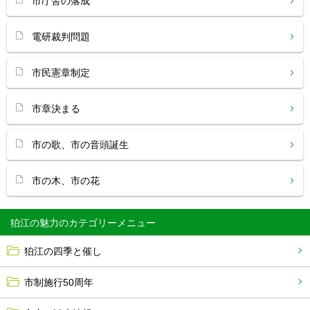
市庁舎の落成
電研裁判問題
市民憲章制定
市章決まる
市の歌、市の音頭誕生
市の木、市の花
狛江の魅力
狛江の四季と催し
市制施行50周年