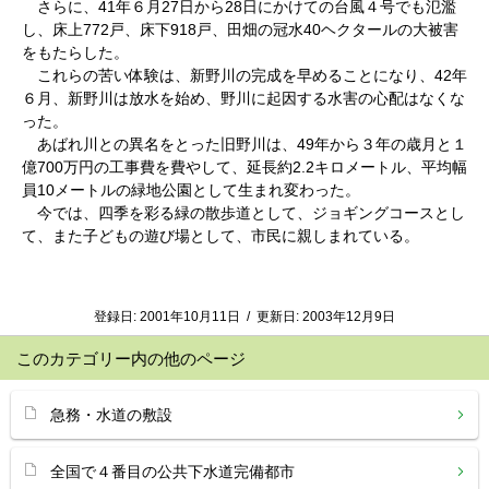
さらに、41年６月27日から28日にかけての台風４号でも氾濫
し、床上772戸、床下918戸、田畑の冠水40ヘクタールの大被害
をもたらした。
これらの苦い体験は、新野川の完成を早めることになり、42年
６月、新野川は放水を始め、野川に起因する水害の心配はなくな
った。
あばれ川との異名をとった旧野川は、49年から３年の歳月と１
億700万円の工事費を費やして、延長約2.2キロメートル、平均幅
員10メートルの緑地公園として生まれ変わった。
今では、四季を彩る緑の散歩道として、ジョギングコースとし
て、また子どもの遊び場として、市民に親しまれている。
登録日:
2001年10月11日
/
更新日:
2003年12月9日
このカテゴリー内の他のページ
急務・水道の敷設
全国で４番目の公共下水道完備都市