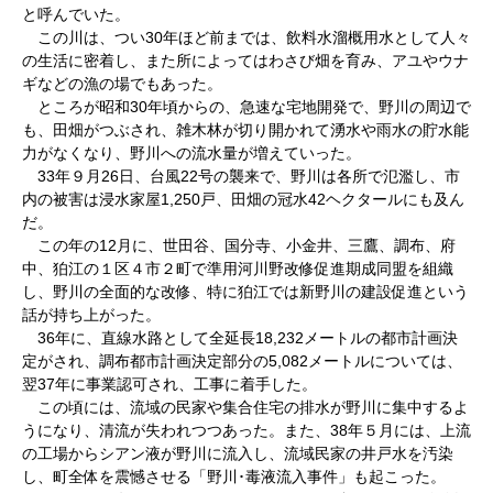
と呼んでいた。
この川は、つい30年ほど前までは、飲料水溜概用水として人々
の生活に密着し、また所によってはわさび畑を育み、アユやウナ
ギなどの漁の場でもあった。
ところが昭和30年頃からの、急速な宅地開発で、野川の周辺で
も、田畑がつぶされ、雑木林が切り開かれて湧水や雨水の貯水能
力がなくなり、野川への流水量が増えていった。
33年９月26日、台風22号の襲来で、野川は各所で氾濫し、市
内の被害は浸水家屋1,250戸、田畑の冠水42ヘクタールにも及ん
だ。
この年の12月に、世田谷、国分寺、小金井、三鷹、調布、府
中、狛江の１区４市２町で準用河川野改修促進期成同盟を組織
し、野川の全面的な改修、特に狛江では新野川の建設促進という
話が持ち上がった。
36年に、直線水路として全延長18,232メートルの都市計画決
定がされ、調布都市計画決定部分の5,082メートルについては、
翌37年に事業認可され、工事に着手した。
この頃には、流域の民家や集合住宅の排水が野川に集中するよ
うになり、清流が失われつつあった。また、38年５月には、上流
の工場からシアン液が野川に流入し、流域民家の井戸水を汚染
し、町全体を震憾させる「野川･毒液流入事件」も起こった。