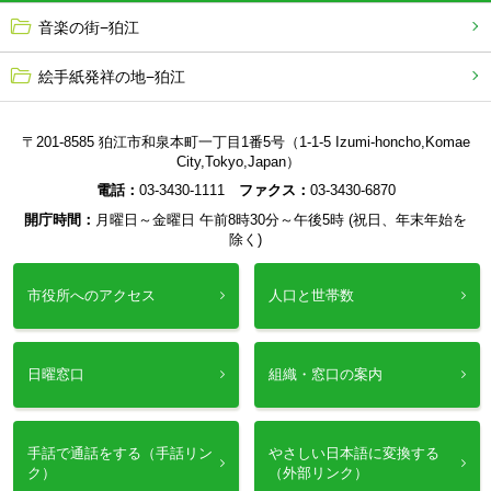
音楽の街−狛江
絵手紙発祥の地−狛江
〒201-8585 狛江市和泉本町一丁目1番5号（1-1-5 Izumi-honcho,Komae
City,Tokyo,Japan）
電話：
03-3430-1111
ファクス：
03-3430-6870
開庁時間：
月曜日～金曜日 午前8時30分～午後5時 (祝日、年末年始を
除く)
市役所へのアクセス
人口と世帯数
日曜窓口
組織・窓口の案内
手話で通話をする（手話リン
やさしい日本語に変換する
ク）
（外部リンク）