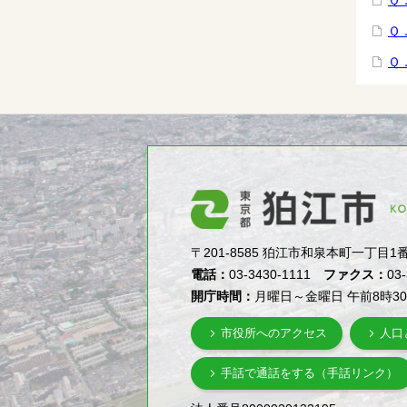
Ｑ
Ｑ
Ｑ
〒201-8585 狛江市和泉本町一丁目1番5号（1-
電話：
03-3430-1111
ファクス：
03
開庁時間：
月曜日～金曜日 午前8時3
市役所へのアクセス
人口
手話で通話をする（手話リンク）