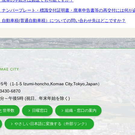
．廃車の手続きは郵送でも可能ですか？
．ナンバープレート・標識交付証明書・廃車申告書等の再交付には何が
．自動車税(普通自動車税）についての問い合わせ先はどこですか？
1-5 Izumi-honcho,Komae City,Tokyo,Japan）
-3430-6870
0分～午後5時 (祝日、年末年始を除く)
と世帯数
日曜窓口
組織・窓口の案内
やさしい日本語に変換する（外部リンク）