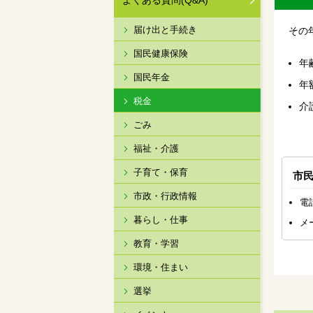
よくある質問(Q&A)
届け出と手続き
その
国民健康保険
年
国民年金
年
税金
介
ごみ
福祉・介護
子育て・保育
市
市政・行政情報
電
暮らし・仕事
メ
教育・学習
環境・住まい
選挙