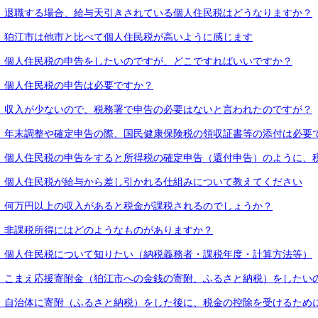
．退職する場合、給与天引きされている個人住民税はどうなりますか？
．狛江市は他市と比べて個人住民税が高いように感じます
．個人住民税の申告をしたいのですが、どこですればいいですか？
．個人住民税の申告は必要ですか？
．収入が少ないので、税務署で申告の必要はないと言われたのですが？
．年末調整や確定申告の際、国民健康保険税の領収証書等の添付は必要
．個人住民税の申告をすると所得税の確定申告（還付申告）のように、
．個人住民税が給与から差し引かれる仕組みについて教えてください
．何万円以上の収入があると税金が課税されるのでしょうか？
．非課税所得にはどのようなものがありますか？
．個人住民税について知りたい（納税義務者・課税年度・計算方法等）
．こまえ応援寄附金（狛江市への金銭の寄附、ふるさと納税）をしたい
．自治体に寄附（ふるさと納税）をした後に、税金の控除を受けるため