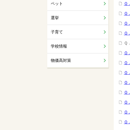
ペット
Ｑ
Ｑ
選挙
Ｑ
子育て
Ｑ
Ｑ
学校情報
Ｑ
物価高対策
Ｑ
Ｑ
Ｑ
Ｑ
Ｑ
Ｑ
Ｑ