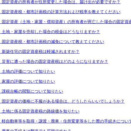
．固定資産の所有者が住所変更した場合は、届け出が必要ですか？
．固定資産税・都市計画税の計算方法および税率を教えてください
．固定資産（土地・家屋・償却資産）の所有者が死亡した場合の固定資
．土地・家屋を売却した場合の税金はどうなりますか？
．固定資産税・都市計画税の減免について教えてください
．新築住宅の固定資産税は軽減されますか？
．災害に遭った場合の固定資産税はどのようになりますか？
．土地の評価について知りたい
．家屋の評価について知りたい
．課税台帳の閲覧について知りたい
．固定資産の価格に不服がある場合は、どうしたらいいでしょうか？
．土地に係る固定資産税の路線価を知りたい
．軽自動車等を取得・譲渡・廃車・住所変更等をした際の手続きについ