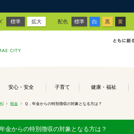
ズ
標準
拡大
配色
標準
白
黒
黄
安心・安全
子育て
健康・福祉
A)
税金
Ｑ．年金からの特別徴収の対象となる方は？
年金からの特別徴収の対象となる方は？