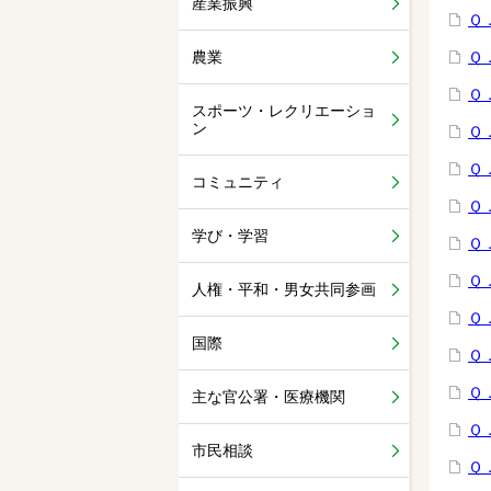
産業振興
Ｑ
農業
Ｑ
Ｑ
スポーツ・レクリエーショ
ン
Ｑ
Ｑ
コミュニティ
Ｑ
学び・学習
Ｑ
Ｑ
人権・平和・男女共同参画
Ｑ
国際
Ｑ
Ｑ
主な官公署・医療機関
Ｑ
市民相談
Ｑ