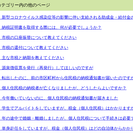
カテゴリー内の他のページ
．新型コロナウイルス感染症等の影響に伴い支給される助成金・給付金
．納税証明書を取得する際には、何が必要でしょうか？
．市税の口座振替について教えてください
．市税の還付について教えてください
．主な市税と納期を教えてください
．源泉徴収票を発行（再発行）してほしいのですが
．転出したのに、前の市区町村から住民税の納税通知書が届いたのです
．個人住民税の納税者が亡くなりましたが、どうしたらよいですか？
．今年働いていないのに、個人住民税の納税通知書が届きました
．学生でアルバイトをしていますが、税金（個人住民税）はかかります
．年の途中で婚姻・離婚しましたが、個人住民税について手続きは必要
．単身赴任をしていますが、税金（個人住民税）はどの自治体からかか