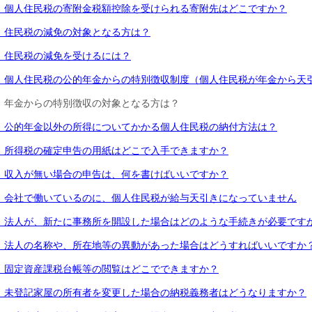
．個人住民税の寄附金税額控除を受けられる寄附先はどこですか？
．住民税の減免の対象となる方は？
．住民税の減免を受けるには？
．個人住民税の公的年金からの特別徴収制度（個人住民税が年金から天
．年金からの特別徴収の対象となる方は？
．公的年金以外の所得についてかかる個人住民税の納付方法は？
．所得税の確定申告の用紙はどこで入手できますか？
．収入が無い場合の申告は、何を書けばいいですか？
．会社で働いているのに、個人住民税が給与天引きになっていません
．法人が、新たに事務所を開設した場合はどのような手続きが必要です
．法人の名称や、所在地等の異動があった場合はどうすればいいですか
．固定資産課税台帳等の閲覧はどこでできますか？
．未登記家屋の所有者を変更した場合の納税義務者はどうなりますか？