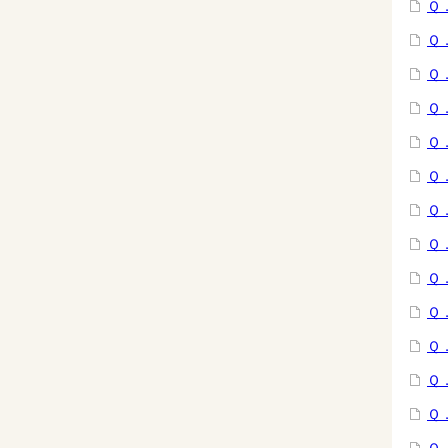
Ｑ
Ｑ
Ｑ
Ｑ
Ｑ
Ｑ
Ｑ
Ｑ
Ｑ
Ｑ
Ｑ
Ｑ
Ｑ