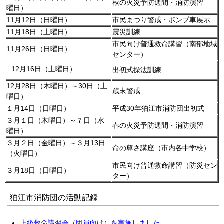
秋の火災予防週間・消防演習
曜日）
11月12日（日曜日）
市民まつり警戒・ポンプ車展示
11月18日（土曜日）
震災訓練
市民向け普通救命講習（南部地域
11月26日（日曜日）
センター）
12月16日（土曜日）
出初式操法訓練
12月28日（木曜日）～30日（土
歳末警戒
曜日）
１月14日（日曜日）
平成30年狛江市消防団出初式
３月１日（木曜日）～７日（水
春の火災予防週間・消防演習
曜日）
３月２日（金曜日）～３月13日
命の尊さ講座（市内各中学校）
（火曜日）
市民向け普通救命講習（防災セン
３月18日（日曜日）
ター）
狛江市消防団の活動記録
上級救命講習会（団員向け）を実施しました