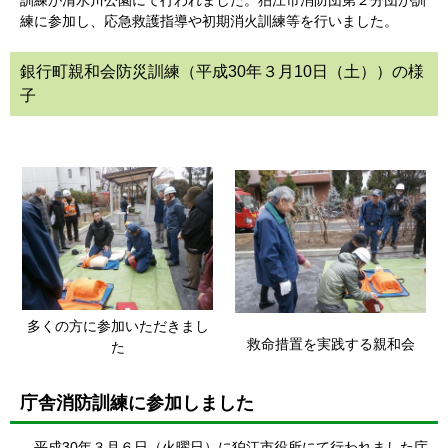
訓練が清水川公園にて行われました。狛江市消防団第２分団が訓
練に参加し、応急救護指導や初期消火訓練等を行いました。
銀行町親和会防災訓練（平成30年３月10日（土））の様
子
多くの方に参加いただきまし
救命措置を実践する親和会
た
庁舎消防訓練に参加しました
平成30年３月６日（火曜日）に狛江市役所にて行われました庁