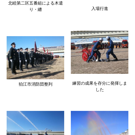
北睦第二区五番組による木遣
入場行進
り・纏
練習の成果を存分に発揮しま
狛江市消防団整列
した