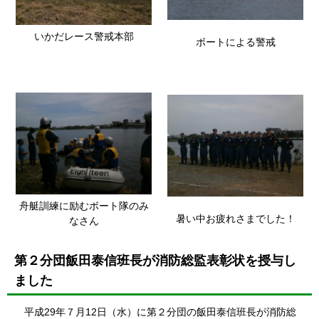
いかだレース警戒本部
ボートによる警戒
舟艇訓練に励むボート隊のみ
暑い中お疲れさまでした！
なさん
第２分団飯田泰信班長が消防総監表彰状を授与し
ました
平成29年７月12日（水）に第２分団の飯田泰信班長が消防総