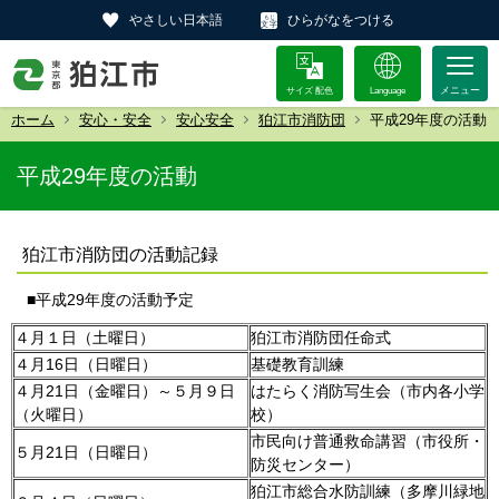
やさしい日本語
ひらがなをつける
サイズ 配色
Language
ホーム
安心・安全
安心安全
狛江市消防団
平成29年度の活動
平成29年度の活動
狛江市消防団の活動記録
■平成29年度の活動予定
４月１日（土曜日）
狛江市消防団任命式
４月16日（日曜日）
基礎教育訓練
４月21日（金曜日）～５月９日
はたらく消防写生会（市内各小学
（火曜日）
校）
市民向け普通救命講習（市役所・
５月21日（日曜日）
防災センター）
狛江市総合水防訓練（多摩川緑地