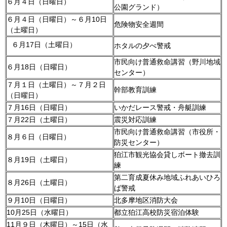
６月４日（日曜日）
公園グランド）
６月４日（日曜日）～６月10日
危険物安全週間
（土曜日）
６月17日（土曜日）
ホタルの夕べ警戒
市民向け普通救命講習（野川地域
６月18日（日曜日）
センター）
７月１日（土曜日）～７月２日
幹部教育訓練
（日曜日）
７月16日（日曜日）
いかだレース警戒・舟艇訓練
７月22日（土曜日）
震災対応訓練
市民向け普通救命講習（市役所・
８月６日（日曜日）
防災センター）
狛江市観光協会貸しボート撤去訓
８月19日（土曜日）
練
第二育成夏休み地域ふれあいひろ
８月26日（土曜日）
ば警戒
９月10日（日曜日）
北多摩地区消防大会
10月25日（水曜日）
都立狛江高校防災宿泊体験
11月９日（木曜日）～15日（水