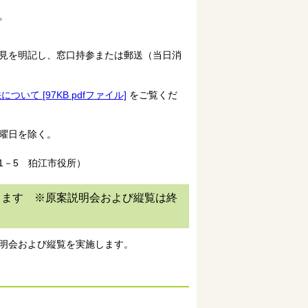
。
見を明記し、窓口持参または郵送（当日消
て [97KB pdfファイル]
をご覧くだ
日曜日を除く。
1－5 狛江市役所）
します ※原案説明会および縦覧は終
明会および縦覧を実施します。