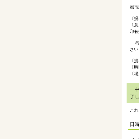
都市
〔提
〔意
印有
※
さい
〔提
〔時
〔場
一
了
これ
日