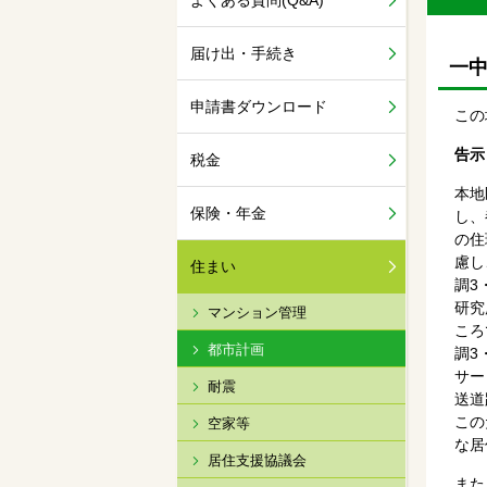
よくある質問(Q&A)
届け出・手続き
一
申請書ダウンロード
この
告示
税金
本地
保険・年金
し、
の住
慮し
住まい
調3
研究
マンション管理
ころ
都市計画
調3
サー
耐震
送道
この
空家等
な居
居住支援協議会
また