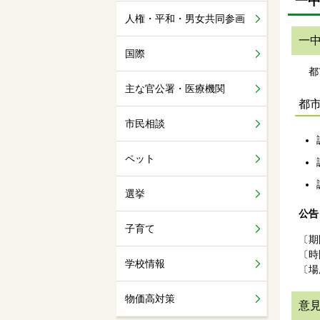
一
人権・平和・男女共同参画
一
国際
都市
主な官公署・医療機関
都
市民相談
ペット
選挙
公告
子育て
〔期
〔時
学校情報
〔場
物価高対策
意