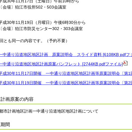
平成30年11月17日（土曜日）午前10時から
〔会場〕狛江市役所502・503会議室
平成30年11月19日（月曜日）午後6時30分から
〔会場〕狛江市防災センター302・303会議室
回とも同一の内容です。（予約不要）
一中通り沿道地区地区計画 原案説明会 スライド資料 [6108KB pdfフ
一中通り沿道地区地区計画原案パンフレット [2744KB pdfファイル]
平成30年11月17日開催 一中通り沿道地区地区計画等原案説明会〔第1回〕議
平成30年11月19日開催 一中通り沿道地区地区計画等原案説明会〔第2回〕議
市計画原案の内容
都市計画地区計画一中通り沿道地区地区計画について
覧期間