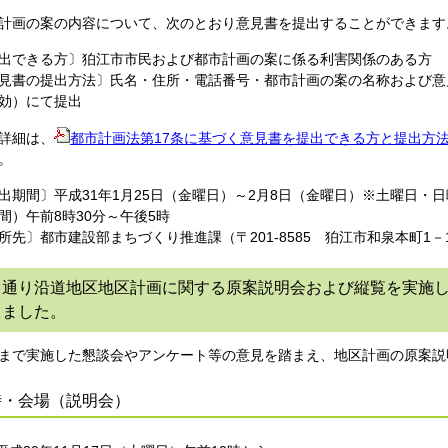
計画の案の内容について、次のとおり意見書を提出することができます
出できる方〕狛江市市民および都市計画の案に係る利害関係のある方
見書の提出方法〕氏名・住所・電話番号・都市計画の案の名称および意
効）にて提出
詳細は、
都市計画法第17条に基づく意見書を提出できる方と提出方法につい
。
出期間〕平成31年1月25日（金曜日）～2月8日（金曜日）※土曜日・
間）午前8時30分～午後5時
所先〕都市建設部まちづくり推進課（〒201-8585 狛江市和泉本町1－
中通り沿道地区地区計画に関する原案説明会および縦覧を実施
しました。
まで実施した懇談会やアンケート等の意見を踏まえ、地区計画の原案説
時・会場（説明会）