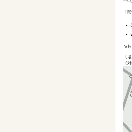
一中
〔開
※各
〔場
〔対