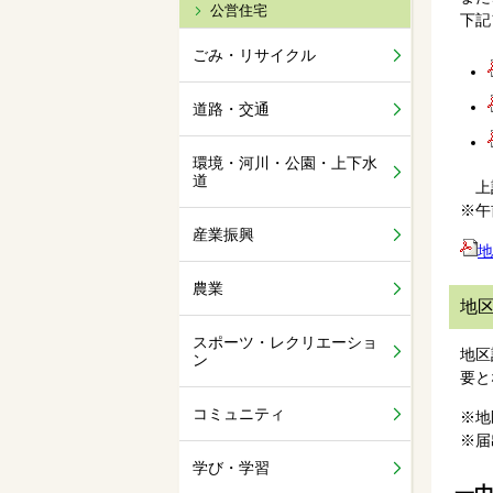
公営住宅
下記
ごみ・リサイクル
道路・交通
環境・河川・公園・上下水
道
上記
※午
産業振興
地
農業
地
スポーツ・レクリエーショ
地区
ン
要と
コミュニティ
※地
※届
学び・学習