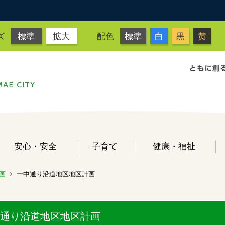
ズ
標準
拡大
配色
標準
白
黒
黄
安心・安全
子育て
健康・福祉
画
一中通り沿道地区地区計画
通り沿道地区地区計画