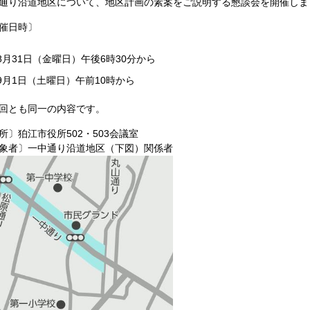
通り沿道地区について、地区計画の素案をご説明する懇談会を開催し
催日時〕
8月31日（金曜日）午後6時30分から
9月1日（土曜日）午前10時から
回とも同一の内容です。
所〕狛江市役所502・503会議室
象者〕一中通り沿道地区（下図）関係者