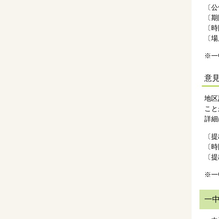
〔公
〔期
〔時
〔場
※一
意
地区
こと
詳細
〔提
〔時
〔提
※一
一