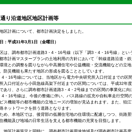
中通り沿道地区地区計画等
地区計画について、都市計画決定をしました。
日：平成31年3月1日（金曜日）
区は、調布都市計画道路3・4・16号線（以下「調3・4・16号線」と
都市計画マスタープランの土地利用の方針において「幹線道路沿道・鉄
環境との調整を図りながら中高層住宅や公益機能・交流機能などの立地
、防災機能も果たす地区の形成を図ることとしています。
・4・16号線については、当地区から電力中央研究所入口付近までの区
所入口付近から小田急線高架下付近までの区間については、平成32年
であり、さらに調布都市計画道路3・4・2号線までの区間の事業化に向
・4・16号線は、今後の整備に伴い、バス路線の拡充や自転車走行空間
ビス機能等の都市機能の立地ニーズの増加が見込まれます。また、狛江
路ネットワークを担う道路となります。
ため、本地区では、後背部の低層住宅地の住環境に配慮しつつ、街路景
住機能及び地域の日常生活を支える都市機能の充実を目指します。
、地区計画策定と同時に、調布都市計画用途地域及び調布都市計画高度