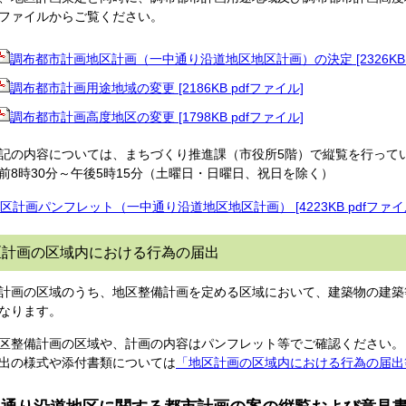
ファイルからご覧ください。
調布都市計画地区計画（一中通り沿道地区地区計画）の決定 [2326KB 
調布都市計画用途地域の変更 [2186KB pdfファイル]
調布都市計画高度地区の変更 [1798KB pdfファイル]
の内容については、まちづくり推進課（市役所5階）で縦覧を行って
前8時30分～午後5時15分（土曜日・日曜日、祝日を除く）
区計画パンフレット（一中通り沿道地区地区計画） [4223KB pdfファイ
区計画の区域内における行為の届出
計画の区域のうち、地区整備計画を定める区域において、建築物の建築
なります。
区整備計画の区域や、計画の内容はパンフレット等でご確認ください。
出の様式や添付書類については
「地区計画の区域内における行為の届出