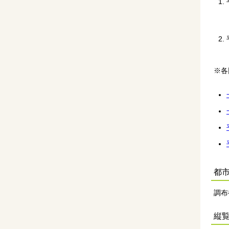
※各
都
調布
縦