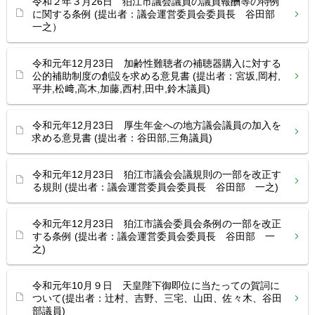
令和２年３月26日 狛江市議会議員の議員報酬等の特例
に関する条例 (提出者：議会運営委員会委員長 谷田部
一之）
令和元年12月23日 加齢性難聴者の補聴器購入に対する
公的補助制度の創設を求める意見書 (提出者：宮坂,岡村,
平井,松﨑,高木,加藤,西村,田中,鈴木議員)
令和元年12月23日 厚生年金への地方議会議員の加入を
求める意見書 (提出者：谷田部,三角議員)
令和元年12月23日 狛江市議会会議規則の一部を改正す
る規則 (提出者：議会運営委員会委員長 谷田部 一之)
令和元年12月23日 狛江市議会委員会条例の一部を改正
する条例 (提出者：議会運営委員会委員長 谷田部 一
之)
令和元年10月９日 天皇陛下御即位に当たっての賀詞に
ついて(提出者：辻村、吉野、三宅、山田、佐々木、谷田
部議員)