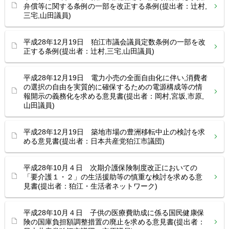
弁償等に関する条例の一部を改正する条例(提出者：辻村,
三宅,山田議員)
平成28年12月19日 狛江市議会議員定数条例の一部を改
正する条例(提出者：辻村,三宅,山田議員)
平成28年12月19日 電力小売の全面自由化に伴い,消費者
の選択の自由を実質的に確保するための電源構成等の情
報開示の義務化を求める意見書(提出者：岡村,宮坂,市原,
山田議員)
平成28年12月19日 築地市場の豊洲移転中止の検討を求
める意見書(提出者：日本共産党狛江市議団)
平成28年10月４日 次期介護保険制度改正においての
「要介護１・２」の生活援助等の慎重な検討を求める意
見書(提出者：狛江・生活者ネットワーク)
平成28年10月４日 子供の医療費助成に係る国民健康保
険の国庫負担額調整措置の廃止を求める意見書(提出者：