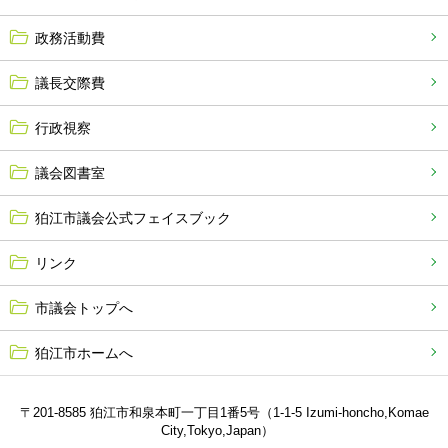
政務活動費
議長交際費
行政視察
議会図書室
狛江市議会公式フェイスブック
リンク
市議会トップへ
狛江市ホームへ
〒201-8585 狛江市和泉本町一丁目1番5号（1-1-5 Izumi-honcho,Komae
City,Tokyo,Japan）