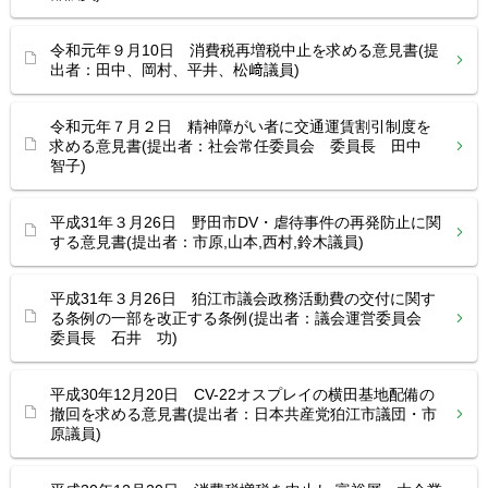
令和元年９月10日 消費税再増税中止を求める意見書(提
出者：田中、岡村、平井、松﨑議員)
令和元年７月２日 精神障がい者に交通運賃割引制度を
求める意見書(提出者：社会常任委員会 委員長 田中
智子)
平成31年３月26日 野田市DV・虐待事件の再発防止に関
する意見書(提出者：市原,山本,西村,鈴木議員)
平成31年３月26日 狛江市議会政務活動費の交付に関す
る条例の一部を改正する条例(提出者：議会運営委員会
委員長 石井 功)
平成30年12月20日 CV-22オスプレイの横田基地配備の
撤回を求める意見書(提出者：日本共産党狛江市議団・市
原議員)