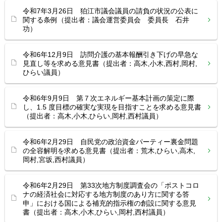
令和7年3月26日 狛江市議会議員の請負の状況の公表に
関する条例（提出者：議会運営委員会 委員長 石井
功）
令和6年12月9日 訪問介護の基本報酬引き下げの早急な
見直し等を求める意見書（提出者：高木,小木,西村,岡村,
ひらい議員）
令和6年9月9日 第７次エネルギー基本計画の策定に際
し、1.5 度目標の確実な実現を目指すことを求める意見書
（提出者：高木,小木,ひらい,岡村,西村議員）
令和6年2月29日 自民党の政治資金パーティー裏金問題
の全容解明を求める意見書（提出者：荒木,ひらい,高木,
岡村,宮坂,西村議員）
令和6年2月29日 第33次地方制度調査会の「ポストコロ
ナの経済社会に対応する地方制度のあり方に関する答
申」における国による補充的指示権の創設に関する意見
書（提出者：高木,小木,ひらい,岡村,西村議員）