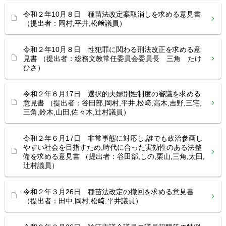
令和２年10月８日 種苗法改定案取消しを求める意見書
（提出者：岡村,平井,松﨑議員）
令和２年10月８日 性犯罪に関わる刑法改正を求める意
見書 （提出者：総務文教常任委員会委員長 三角 たけ
ひさ）
令和２年６月17日 選択的夫婦別姓制度の審議を求める
意見書 （提出者：谷田部,岡村,平井,松﨑,高木,吉野,三宅,
三角,鈴木,山田,佐々木,辻村議員）
令和２年６月17日 非常事態に対応し,誰でも政治参画し
やすい社会を目指すため,時代に合った実効性のある法整
備を求める意見書 （提出者：谷田部,しの,栗山,三角,太田,
辻村議員）
令和２年３月26日 種苗法改定の撤回を求める意見書
（提出者：田中,岡村,松﨑,平井議員）