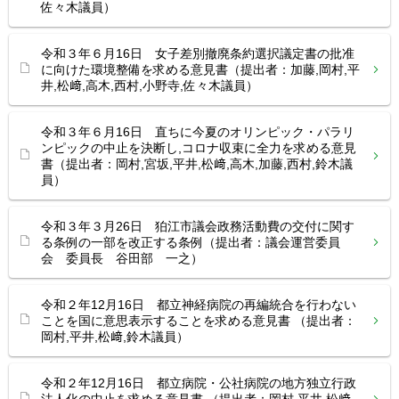
佐々木議員）
令和３年６月16日 女子差別撤廃条約選択議定書の批准
に向けた環境整備を求める意見書（提出者：加藤,岡村,平
井,松﨑,高木,西村,小野寺,佐々木議員）
令和３年６月16日 直ちに今夏のオリンピック・パラリ
ンピックの中止を決断し,コロナ収束に全力を求める意見
書（提出者：岡村,宮坂,平井,松﨑,高木,加藤,西村,鈴木議
員）
令和３年３月26日 狛江市議会政務活動費の交付に関す
る条例の一部を改正する条例（提出者：議会運営委員
会 委員長 谷田部 一之）
令和２年12月16日 都立神経病院の再編統合を行わない
ことを国に意思表示することを求める意見書 （提出者：
岡村,平井,松﨑,鈴木議員）
令和２年12月16日 都立病院・公社病院の地方独立行政