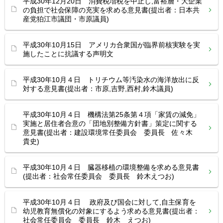
平成30年12月20日 消費税増税を中止し,富裕層・大企業
の負担で社会保障の充実を求める意見書(提出者：日本共
産党狛江市議団・市原議員)
平成30年10月15日 アメリカ合衆国が臨界前核実験を実
施したことに抗議する声明文
平成30年10月４日 トリチウム等汚染水の海洋放出に反
対する意見書(提出者：市原,吉野,西村,鈴木議員)
平成30年10月４日 機構法第25条第４項「家賃の減免」
実施と居住者合意の「団地別整備方針書」策定に関する
意見書(提出者：建設環境常任委員会 委員長 佐々木
貴史)
平成30年10月４日 臓器移植の環境整備を求める意見書
(提出者：社会常任委員会 委員長 鈴木えつお)
平成30年10月４日 政府及び国会に対して,自主保育を
幼児教育無償化の対象にするよう求める意見書(提出者：
社会常任委員会 委員長 鈴木 えつお)