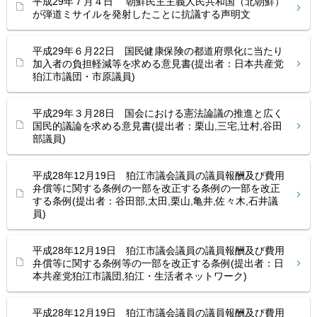
平成29年７月４日 朝鮮民主主義人民共和国（北朝鮮）
が弾道ミサイルを発射したことに抗議する声明文
平成29年６月22日 国民健康保険の都道府県化に当たり
加入者の負担軽減等を求める意見書(提出者：日本共産党
狛江市議団・市原議員)
平成29年３月28日 国会における憲法論議の推進と広く
国民的議論を求める意見書(提出者：栗山,三宅,辻村,谷田
部議員)
平成28年12月19日 狛江市議会議員の議員報酬及び費用
弁償等に関する条例の一部を改正する条例の一部を改正
する条例(提出者：谷田部,太田,栗山,亀井,佐々木,石井議
員)
平成28年12月19日 狛江市議会議員の議員報酬及び費用
弁償等に関する条例等の一部を改正する条例(提出者：日
本共産党狛江市議団,狛江・生活者ネットワーク)
平成28年12月19日 狛江市議会議員の議員報酬及び費用