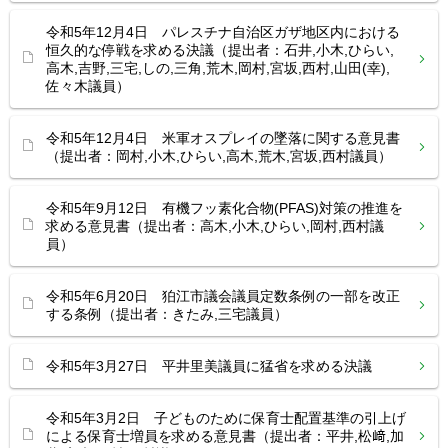
令和5年12月4日 パレスチナ自治区ガザ地区内における
恒久的な停戦を求める決議（提出者：石井,小木,ひらい,
高木,吉野,三宅,しの,三角,荒木,岡村,宮坂,西村,山田(幸),
佐々木議員）
令和5年12月4日 米軍オスプレイの墜落に関する意見書
（提出者：岡村,小木,ひらい,高木,荒木,宮坂,西村議員）
令和5年9月12日 有機フッ素化合物(PFAS)対策の推進を
求める意見書（提出者：高木,小木,ひらい,岡村,西村議
員）
令和5年6月20日 狛江市議会議員定数条例の一部を改正
する条例（提出者：きたみ,三宅議員）
令和5年3月27日 平井里美議員に猛省を求める決議
令和5年3月2日 子どものために保育士配置基準の引上げ
による保育士増員を求める意見書（提出者：平井,松﨑,加