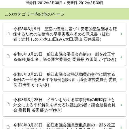
登録日:
2012年3月30日
/
更新日:
2012年3月30日
このカテゴリー内の他のページ
令和8年6月9日 皇室の伝統に基づく安定的皇位継承を確
保するための法整備の早期実現を求める意見書（提出
者：辻村,しの,小木,山田(み),太田,栗山,石井議員）
令和8年3月23日 狛江市議会委員会条例の一部を改正す
る条例(提出者：議会運営委員会 委員長 谷田部 かずゆき)
令和8年3月23日 狛江市議会政務活動費の交付に関する
条例の一部を改正する条例(提出者：議会運営委員会 委員
長 谷田部 かずゆき)
令和8年3月25日 イランをめぐる軍事行動の即時停止と
外交による平和解決を求める決議(提出者：議会運営委員
会 委員長 谷田部 かずゆき)
令和8年3月23日 狛江市議会議員定数条例の一部を改正