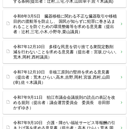
する条例(提出者：辻村,三宅,小木,山田幸子,佐々木議員)
令和8年3月5日 臓器移植に関わる不正な臓器取引や移植
目的の渡航等を防止し、 国民が知らずに犯罪に巻き込ま
れることを防ぐための環境整備等を求める意見書（提出
者：辻村,三宅,小木,小野寺,栗山議員）
令和7年12月10日 多様な民意を切り捨てる衆院定数削
減を行わないことを求める意見書（提出者：宮坂,ひらい,
荒木,岡村,西村議員）
令和7年12月10日 非核三原則の堅持を求める意見書
（提出者：荒木,ひらい,高木,吉野,岡村,宮坂,西村,山田
(幸),佐々木議員）
令和7年9月11日 狛江市議会会議規則の読点の表記を改
める規則（提出者：議会運営委員会 委員長 谷田部
かずゆき）
令和7年9月10日 介護・障がい福祉サービス等報酬の引
き上げ等を求める意見書（提出者：高木,ひらい,荒木,岡