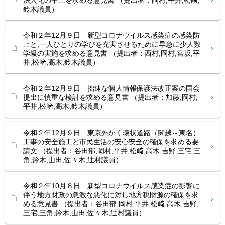
法人化の中止を求める意見書 （提出者：岡村,平井,松﨑,
鈴木議員）
令和２年12月９日 新型コロナウイルス感染症の感染防
止と,一人ひとりの学びを充実させるために早急に少人数
学級の実施を求める意見書 （提出者：西村,岡村,宮坂,平
井,松﨑,高木,鈴木議員）
令和２年12月９日 拙速な個人情報保護法改正案の国会
提出に慎重な検討を求める意見書 （提出者：加藤,岡村,
平井,松﨑,高木,鈴木議員）
令和２年12月９日 東京外かく環状道路（関越～東名）
工事の安全施工と市民生活の安心安全の確保を求める要
請文 （提出者：谷田部,岡村,平井,松﨑,高木,吉野,三宅,三
角,鈴木,山田,佐々木,辻村議員）
令和２年10月８日 新型コロナウイルス感染症の影響に
伴う地方財政の急激な悪化に対し地方税財源の確保を求
める意見書 （提出者：谷田部,岡村,平井,松﨑,高木,吉野,
三宅,三角,鈴木,山田,佐々木,辻村議員）