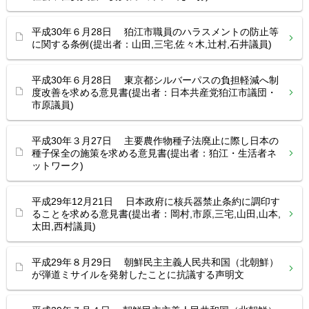
平成30年６月28日 狛江市職員のハラスメントの防止等
に関する条例(提出者：山田,三宅,佐々木,辻村,石井議員)
平成30年６月28日 東京都シルバーパスの負担軽減へ制
度改善を求める意見書(提出者：日本共産党狛江市議団・
市原議員)
平成30年３月27日 主要農作物種子法廃止に際し日本の
種子保全の施策を求める意見書(提出者：狛江・生活者ネ
ットワーク)
平成29年12月21日 日本政府に核兵器禁止条約に調印す
ることを求める意見書(提出者：岡村,市原,三宅,山田,山本,
太田,西村議員)
平成29年８月29日 朝鮮民主主義人民共和国（北朝鮮）
が弾道ミサイルを発射したことに抗議する声明文