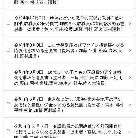
藤,高木,岡村,西村議員）
令和4年12月6日 ゆきとどいた教育の実現と教員不足の
解消,教職員の長時間労働解消へ,教職員の増員を求める意
見書（提出者：鈴木,平井,松﨑,加藤,岡村,宮坂,西村議員）
令和4年9月9日 コロナ後遺症及びワクチン後遺症への対
応強化を求める意見書（提出者：加藤,平井,松﨑,高木,岡
村,西村議員）
令和4年9月9日 18歳までの子どもの医療費の完全無料
化を求める意見書（提出者：三角,平井,松﨑,加藤,三宅,し
の,栗山,岡村,宮坂,西村,鈴木,小野寺,佐々木議員）
令和4年6月7日 東京都に対し,明治神宮外苑地区の歴史
ある緑と景観の保全を求める意見書（提出者：高木,岡村,
平井,松﨑,加藤,西村議員）
令和４年３月７日 介護職員の処遇改善は全額国庫負担
で行うことを求める意見書（提出者：宮坂,岡村,平井,松
﨑,加藤,西村,鈴木議員）