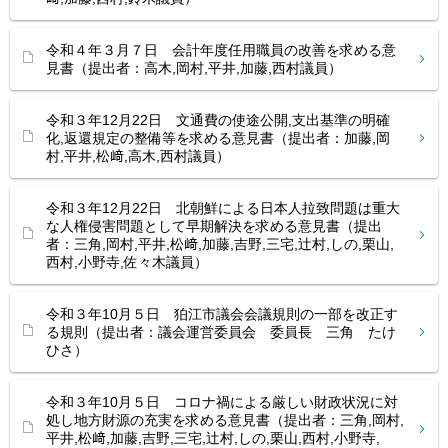
令和４年３月７日 会計年度任用職員の改善を求める意
見書（提出者：高木,岡村,平井,加藤,西村議員）
令和３年12月22日 文通費の使途公開,支出基準の明確
化,返還規定の整備等を求める意見書（提出者：加藤,岡
村,平井,松﨑,高木,西村議員）
令和３年12月22日 北朝鮮による日本人拉致問題は重大
な人権侵害問題として早期解決を求める意見書（提出
者：三角,岡村,平井,松﨑,加藤,吉野,三宅,辻村,しの,栗山,
西村,小野寺,佐々木議員）
令和３年10月５日 狛江市議会会議規則の一部を改正す
る規則（提出者：議会運営委員会 委員長 三角 たけ
ひさ）
令和３年10月５日 コロナ禍による厳しい財政状況に対
処し地方財源の充実を求める意見書（提出者：三角,岡村,
平井,松﨑,加藤,吉野,三宅,辻村,しの,栗山,西村,小野寺,