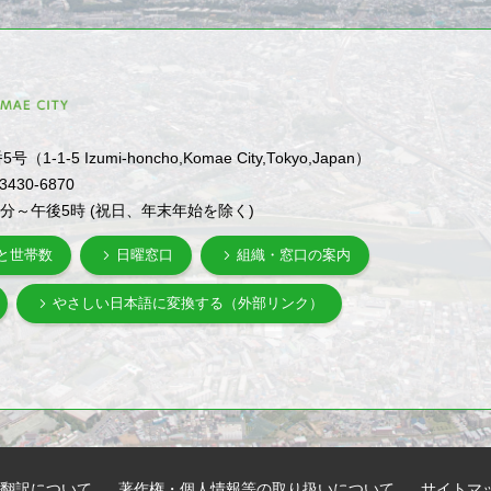
1-5 Izumi-honcho,Komae City,Tokyo,Japan）
-3430-6870
0分～午後5時 (祝日、年末年始を除く)
と世帯数
日曜窓口
組織・窓口の案内
やさしい日本語に変換する（外部リンク）
翻訳について
著作権・個人情報等の取り扱いについて
サイトマ