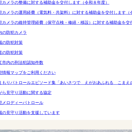
犯カメラの整備に対する補助金を交付します（令和８年度）
犯カメラの運用経費（電気料・共架料）に対する補助金を交付します（
犯カメラの維持管理経費（保守点検・修繕・移設）に対する補助金を交
内の防犯カメラ
域の防犯対策
庭の防犯対策
江市内の刑法犯認知件数
犯情報マップをご利用ください
まもりパトロールエピソード集「あいさつで えがおあふれる こまえ
がら見守り活動に関する協定
犯メロディーパトロール
域の見守り活動を支援しています