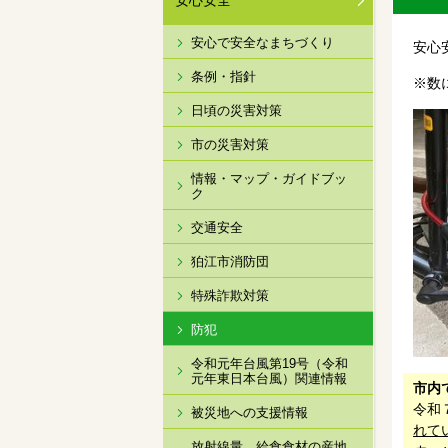
安心安全
安心で安全なまちづくり
安心
条例・指針
※数
日頃の災害対策
市の災害対策
情報・マップ・ガイドブッ
ク
交通安全
狛江市消防団
特殊詐欺対策
防犯
令和元年台風第19号（令和
元年東日本台風）関連情報
市内
令和
被災地への支援情報
れて
放射線量、給食食材の産地