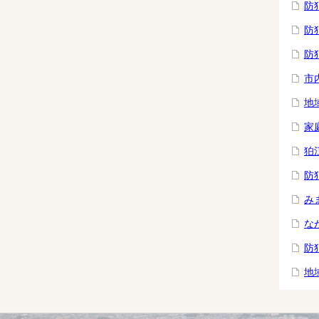
防
防
防
市
地
家
狛
防
み
な
防
地