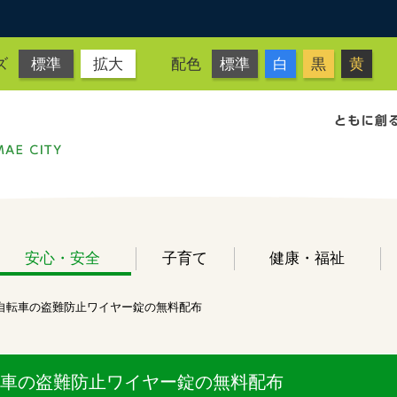
ズ
標準
拡大
配色
標準
白
黒
黄
安心・安全
子育て
健康・福祉
自転車の盗難防止ワイヤー錠の無料配布
車の盗難防止ワイヤー錠の無料配布