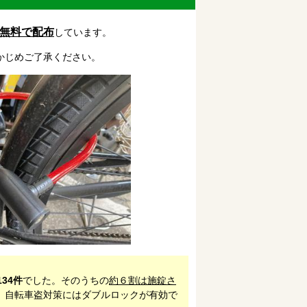
無料で配布
しています。
かじめご了承ください。
134件
でした。そのうちの
約６割は施錠さ
。自転車盗対策にはダブルロックが有効で