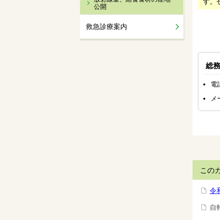
す。
公開
救急診療案内
総
電話
メ
この
令
自