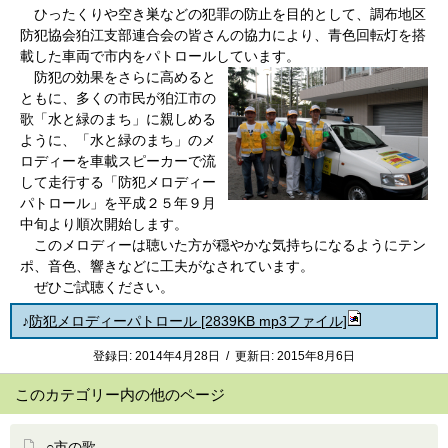
ひったくりや空き巣などの犯罪の防止を目的として、調布地区
防犯協会狛江支部連合会の皆さんの協力により、青色回転灯を搭
載した車両で市内をパトロールしています。
防犯の効果をさらに高めると
ともに、多くの市民が狛江市の
歌「水と緑のまち」に親しめる
ように、「水と緑のまち」のメ
ロディーを車載スピーカーで流
して走行する「防犯メロディー
パトロール」を平成２５年９月
中旬より順次開始します。
このメロディーは聴いた方が穏やかな気持ちになるようにテン
ポ、音色、響きなどに工夫がなされています。
ぜひご試聴ください。
♪
防犯メロディーパトロール [2839KB mp3ファイル]
登録日:
2014年4月28日
/
更新日:
2015年8月6日
このカテゴリー内の他のページ
○市の歌