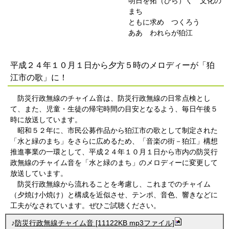
明日を拓（ひら）く 文化の
まち
ともに求め つくろう
ああ われらが狛江
平成２４年１０月１日から夕方５時のメロディーが「狛
江市の歌」に！
防災行政無線のチャイム音は、防災行政無線の日常点検とし
て、また、児童・生徒の帰宅時間の目安となるよう、毎日午後５
時に放送しています。
昭和５２年に、市民公募作品から狛江市の歌として制定された
「水と緑のまち」をさらに広めるため、「音楽の街－狛江」構想
推進事業の一環として、平成２４年１０月１日から市内の防災行
政無線のチャイム音を「水と緑のまち」のメロディーに変更して
放送しています。
防災行政無線から流れることを考慮し、これまでのチャイム
（夕焼け小焼け）と構成を近似させ、テンポ、音色、響きなどに
工夫がなされています。ぜひご試聴ください。
♪
防災行政無線チャイム音 [11122KB mp3ファイル]