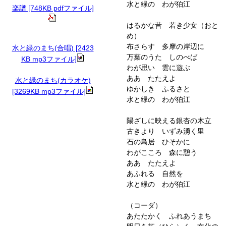
水と緑の わが狛江
楽譜 [748KB pdfファイル]
はるかな昔 若き少女（おと
め）
布さらす 多摩の岸辺に
水と緑のまち(合唱) [2423
万葉のうた しのべば
KB mp3ファイル]
わが思い 雲に遊ぶ
ああ たたえよ
水と緑のまち(カラオケ)
ゆかしき ふるさと
[3269KB mp3ファイル]
水と緑の わが狛江
陽ざしに映える銀杏の木立
古きより いずみ湧く里
石の鳥居 ひそかに
わがこころ 森に憩う
ああ たたえよ
あふれる 自然を
水と緑の わが狛江
（コーダ）
あたたかく ふれあうまち