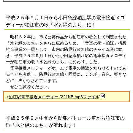
平成２５年９月１日から小田急線狛江駅の電車接近メロ
ディーが狛江市の歌「水と緑のまち」に！
昭和５２年に、市民公募作品から狛江市の歌として制定された
「水と緑のまち」をさらに広めるため、「音楽の街－狛江」構想
推進事業の一環として、市内の防災行政無線のチャイム音に続
き、平成２５年９月１日から小田急線狛江駅の電車接近メロディ
ーが狛江市の歌「水と緑のまち」に変わりました。
電車接近メロディーがホームで電車の接近を知らせるものであ
ることを考慮し、防災行政無線と同様に、テンポ、音色、響きな
どに工夫がなされています。
ぜひご試聴ください。
♪
狛江駅電車接近メロディー [221KB mp3ファイル]
平成２５年９月中旬から防犯パトロール車から狛江市の
歌「水と緑のまち」が流れます！