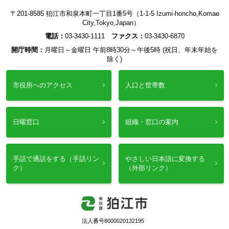
〒201-8585 狛江市和泉本町一丁目1番5号（1-1-5 Izumi-honcho,Komae
City,Tokyo,Japan）
電話：
03-3430-1111
ファクス：
03-3430-6870
開庁時間：
月曜日～金曜日 午前8時30分～午後5時 (祝日、年末年始を
除く)
市役所へのアクセス
人口と世帯数
日曜窓口
組織・窓口の案内
手話で通話をする（手話リン
やさしい日本語に変換する
ク）
（外部リンク）
法人番号8000020132195