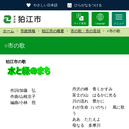
やさしい日本語
ひらがなをつける
サイズ 配色
Language
ホーム
市政情報
狛江市の概要
市の歌・市の音頭
○市の歌
○市の歌
狛江市の歌
丹沢の峰 青くかすみ
作詞/加藤 弘
富士の山 はるかに光る
作曲/山根京子
川の流れ 豊かに
編曲/小林 照
わが生命（いのち） 風に歌
う
ああ たたえよ
母なる 多摩川