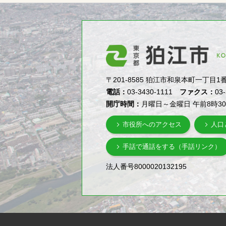
〒201-8585 狛江市和泉本町一丁目1番5号（1-
電話：
03-3430-1111
ファクス：
03
開庁時間：
月曜日～金曜日 午前8時3
市役所へのアクセス
人口
手話で通話をする（手話リンク）
法人番号8000020132195