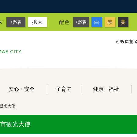
ズ
標準
拡大
配色
標準
白
黒
黄
安心・安全
子育て
健康・福祉
観光大使
市観光大使