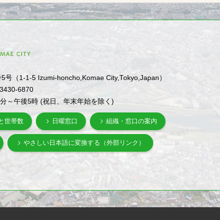
1-5 Izumi-honcho,Komae City,Tokyo,Japan）
-3430-6870
0分～午後5時 (祝日、年末年始を除く)
と世帯数
日曜窓口
組織・窓口の案内
やさしい日本語に変換する（外部リンク）