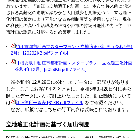
れています。「狛江市立地適正化計画」は、本市で将来的に想定
される高齢化の進展や緩やかな人口減少も見据えつつ、立地適正
化計画の策定により可能となる各種制度等を活用しながら、現在
の利便性の高い生活環境の維持や都市の持続可能性の向上等、都
市計画の課題に対応するため策定しました。
狛江市都市計画マスタープラン・立地適正化計画（令和4年1
2月） [20292KB pdfファイル]
【概要版】狛江市都市計画マスタープラン・立地適正化計画
（令和4年12月）[5089KB pdfファイル]
※令和4年12月28日に公開したデータに一部誤りがありま
した。ここにお詫びするとともに、令和5年3月28日付に再公
開したデータにおいて訂正いたしました。訂正箇所について
は
をご確認ください。
訂正箇所一覧表 [61KB pdfファイル]
なお、紙版ではこちらの訂正内容は反映されております。
立地適正化計画に基づく届出制度