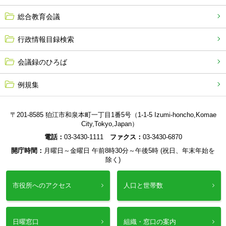
総合教育会議
行政情報目録検索
会議録のひろば
例規集
〒201-8585 狛江市和泉本町一丁目1番5号（1-1-5 Izumi-honcho,Komae
City,Tokyo,Japan）
電話：
03-3430-1111
ファクス：
03-3430-6870
開庁時間：
月曜日～金曜日 午前8時30分～午後5時 (祝日、年末年始を
除く)
市役所へのアクセス
人口と世帯数
日曜窓口
組織・窓口の案内