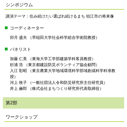
シンポジウム
講演テーマ：住み続けたい選ばれ続けるまち 狛江市の将来像
コーディネーター
卯月 盛夫 （早稲田大学社会科学総合学術院教授）
パネリスト
加藤 仁美 （東海大学工学部建築学科客員教授）
杉浦 浩 （東京都建設防災ボランティア協会顧問）
入江 彰昭 （東京農業大学地域環境科学部域創成科学科准教
授）
河上 牧子 （一般社団法人令和防災研究所主任研究員）
井上 赫郎 （株式会社まちつくり研究所代表取締役）
第2部
ワークショップ