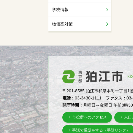
学校情報
物価高対策
〒201-8585 狛江市和泉本町一丁目1番5号（1-
電話：
03-3430-1111
ファクス：
03
開庁時間：
月曜日～金曜日 午前8時3
市役所へのアクセス
人口
手話で通話をする（手話リンク）