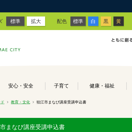
ズ
標準
拡大
配色
標準
白
黒
黄
安心・安全
子育て
健康・福祉
ード
教育・文化
狛江市まなび講座受講申込書
市まなび講座受講申込書