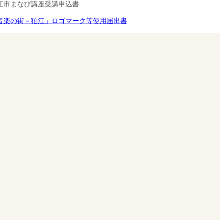
江市まなび講座受講申込書
音楽の街－狛江」ロゴマーク等使用届出書