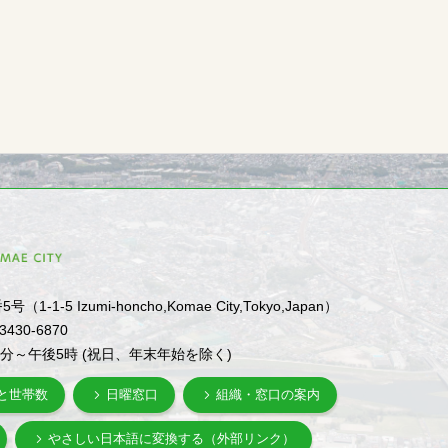
1-5 Izumi-honcho,Komae City,Tokyo,Japan）
-3430-6870
0分～午後5時 (祝日、年末年始を除く)
と世帯数
日曜窓口
組織・窓口の案内
やさしい日本語に変換する（外部リンク）