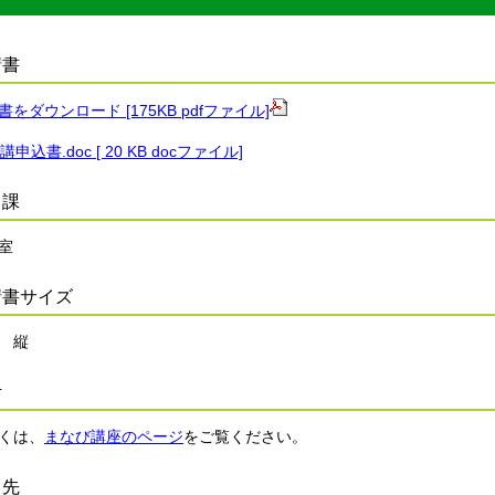
請書
書をダウンロード [175KB pdfファイル]
講申込書.doc [ 20 KB docファイル]
当課
室
請書サイズ
 縦
考
くは、
まなび講座のページ
をご覧ください。
出先