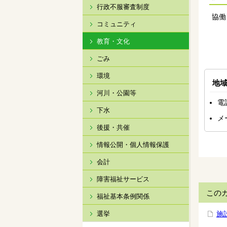
行政不服審査制度
協働
コミュニティ
教育・文化
ごみ
環境
地
河川・公園等
電
下水
メ
後援・共催
情報公開・個人情報保護
会計
障害福祉サービス
この
福祉基本条例関係
選挙
施