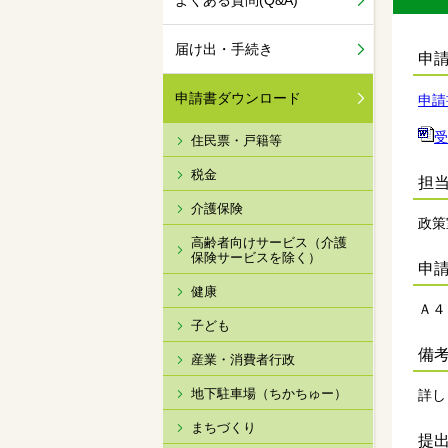
よくある質問(Q&A)
届け出・手続き
申
申請書ダウンロード
申請
受
住民票・戸籍等
税金
担
介護保険
政策
高齢者向けサービス（介護
保険サービスを除く）
申
健康
Ａ４
子ども
備
産業・消費者行政
地下駐車場（ちかちゅー）
詳し
まちづくり
提