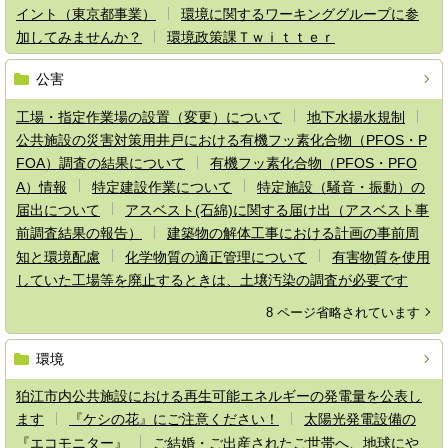
イント（東京都事業）
環境に関するワーキンググループに参
加してみませんか？
環境政策課Ｔｗｉｔｔｅｒ
公害
工場・指定作業場の設置（変更）について
地下水揚水規制
公共施設の災害対策用井戸における有機フッ素化合物（PFOS・P
FOA）調査の結果について
有機フッ素化合物（PFOS・PFO
A）情報
特定建設作業について
特定施設（騒音・振動）の
届出について
アスベスト(石綿)に関する届け出（アスベスト事
前調査結果の報告）
建築物の解体工事における計画の事前周
知と環境配慮
化学物質の適正管理について
有害物質を使用
していた工場等を廃止するときは、土壌汚染の調査が必要です
8 ページ省略されています
環境
狛江市内公共施設における再生可能エネルギーの発電量を公表し
ます
『ケシの花』にご注意ください！
太陽光発電設備の
『エコモニター』
ご結婚・ご出産されたご世帯へ、地球にや