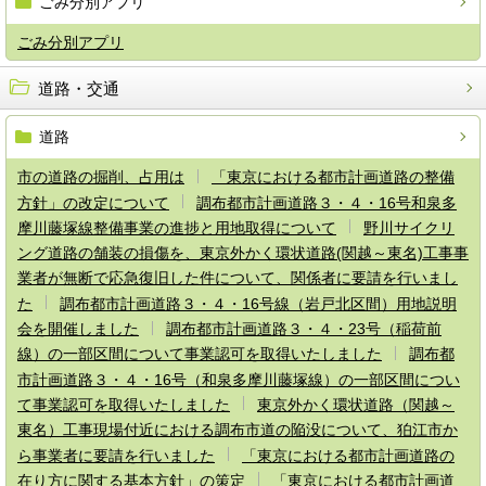
ごみ分別アプリ
ごみ分別アプリ
道路・交通
道路
市の道路の掘削、占用は
「東京における都市計画道路の整備
方針」の改定について
調布都市計画道路３・４・16号和泉多
摩川藤塚線整備事業の進捗と用地取得について
野川サイクリ
ング道路の舗装の損傷を、東京外かく環状道路(関越～東名)工事事
業者が無断で応急復旧した件について、関係者に要請を行いまし
た
調布都市計画道路３・４・16号線（岩戸北区間）用地説明
会を開催しました
調布都市計画道路３・４・23号（稲荷前
線）の一部区間について事業認可を取得いたしました
調布都
市計画道路３・４・16号（和泉多摩川藤塚線）の一部区間につい
て事業認可を取得いたしました
東京外かく環状道路（関越～
東名）工事現場付近における調布市道の陥没について、狛江市か
ら事業者に要請を行いました
「東京における都市計画道路の
在り方に関する基本方針」の策定
「東京における都市計画道