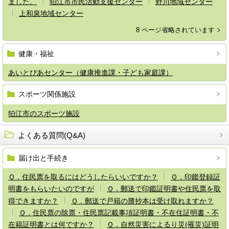
ました。
狛江市市民活動支援センター
野川地域センター
上和泉地域センター
8 ページ省略されています
健康・福祉
あいとぴあセンター（健康推進課・子ども家庭課）
スポーツ関係施設
狛江市のスポーツ施設
よくある質問(Q&A)
届け出と手続き
Ｑ．住民票を取るにはどうしたらいいですか？
Ｑ．印鑑登録証
明書をもらいたいのですが
Ｑ．郵送で印鑑証明書や住民票を取
得できますか？
Ｑ．郵送で戸籍の謄抄本は受け取れますか？
Ｑ．住民票の除票・住民票記載事項証明書・不在住証明書・不
在籍証明書とは何ですか？
Ｑ．自然災害によるり災(罹災)証明