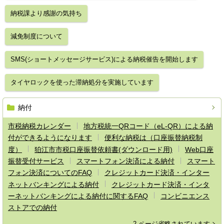
納税課より感謝の気持ち
減免制度について
SMS(ショートメッセージサービス)による納税催告を開始します
タイヤロックを使った滞納処分を実施しています
納付
市税納税カレンダー
地方税統一QRコード（eL-QR）による納
付ができるようになります
便利な納税は（口座振替納税制
度）
狛江市市税口座振替依頼書(ダウンロード用)
Web口座
振替受付サービス
スマートフォン決済による納付
スマート
フォン決済についてのFAQ
クレジットカード決済・インター
ネットバンキングによる納付
クレジットカード決済・インタ
ーネットバンキングによる納付に関するFAQ
コンビニエンス
ストアでの納付
2 ページ省略されています