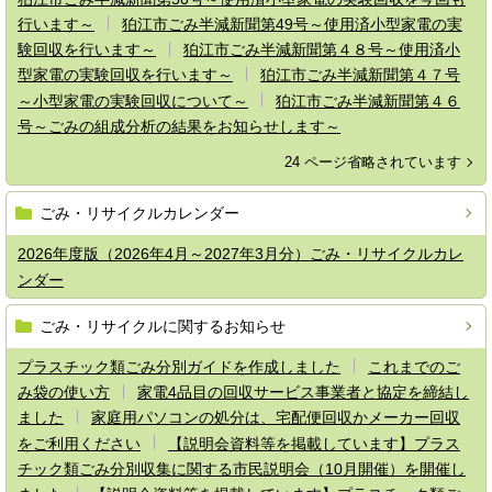
行います～
狛江市ごみ半減新聞第49号～使用済小型家電の実
験回収を行います～
狛江市ごみ半減新聞第４８号～使用済小
型家電の実験回収を行います～
狛江市ごみ半減新聞第４７号
～小型家電の実験回収について～
狛江市ごみ半減新聞第４６
号～ごみの組成分析の結果をお知らせします～
24 ページ省略されています
ごみ・リサイクルカレンダー
2026年度版（2026年4月～2027年3月分）ごみ・リサイクルカレ
ンダー
ごみ・リサイクルに関するお知らせ
プラスチック類ごみ分別ガイドを作成しました
これまでのご
み袋の使い方
家電4品目の回収サービス事業者と協定を締結し
ました
家庭用パソコンの処分は、宅配便回収かメーカー回収
をご利用ください
【説明会資料等を掲載しています】プラス
チック類ごみ分別収集に関する市民説明会（10月開催）を開催し