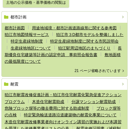
土地の公示価格・基準価格の閲覧は
都市計画
都市計画図
用途地域境・都市計画道路線形に関する参考図
狛江市地図情報サービス
狛江市３D都市モデルを整備しました
特定生産緑地制度
特定生産緑地制度に関する市民説明会
生産緑地地区について
狛江駅周辺地区のまちづくり
長
期優良住宅建築等計画の認定申請 事前照会報告書
敷地面積
の最低限度について
21 ページ省略されています
耐震
狛江市耐震改修促進計画・狛江市住宅耐震化緊急促進アクション
プログラム
木造住宅耐震助成
分譲マンション耐震助成
危険ブロック塀等の撤去費用に対する助成制度
ブロック塀等
の点検
特定緊急輸送道路沿道建築物の耐震化事業について
木造住宅耐震改修事業者向けオンライン講習の実施および本講習
を受講した改修事業者リストの公表
耐震改修証明書（減税制