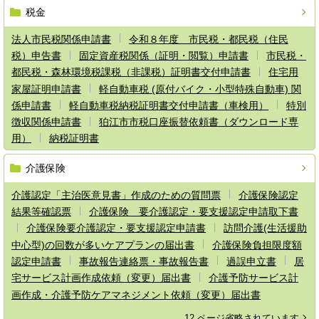
税金
法人市民税関係申請書
令和８年度 市民税・都民税（住民
税）申告書
固定資産税関係（証明・閲覧）申請書
市民税・
都民税・森林環境税課税（非課税）証明書交付申請書
住宅用
家屋証明申請書
軽自動車税 (原付バイク・小型特殊自動車) 関
係申請書
軽自動車税納税証明書交付申請書（車検用）
特別
徴収関係申請書
狛江市市税口座振替依頼書（ダウンロード専
用）
納税証明書
介護保険
介護認定「主治医意見書」作成のための質問票
介護保険認定
結果等確認票
介護保険 要介護認定・要支援認定申請取下書
介護保険要介護認定・要支援認定申請書
訪問介護(生活援助
中心型)の回数が多いケアプランの届出書
介護保険負担限度額
認定申請書
事故報告連絡票・事故報告書
過誤申立書
居
宅サービス計画作成依頼（変更）届出書
介護予防サービス計
画作成・介護予防ケアマネジメント依頼（変更）届出書
12 ページ省略されています