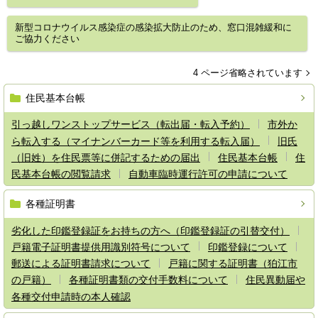
新型コロナウイルス感染症の感染拡大防止のため、窓口混雑緩和に
ご協力ください
4 ページ省略されています
住民基本台帳
引っ越しワンストップサービス（転出届・転入予約）
市外か
ら転入する（マイナンバーカード等を利用する転入届）
旧氏
（旧姓）を住民票等に併記するための届出
住民基本台帳
住
民基本台帳の閲覧請求
自動車臨時運行許可の申請について
各種証明書
劣化した印鑑登録証をお持ちの方へ（印鑑登録証の引替交付）
戸籍電子証明書提供用識別符号について
印鑑登録について
郵送による証明書請求について
戸籍に関する証明書（狛江市
の戸籍）
各種証明書類の交付手数料について
住民異動届や
各種交付申請時の本人確認