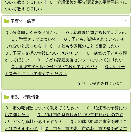
ついて教えてほしい
Ｑ．介護保険の要介護認定の更新手続きに
ついて教えてほしい
子育て・保育
Ｑ．保育園よくあるお問合せ
Ｑ．幼稚園に関するお問い合わせ
Ｑ．学童クラブについて
Ｑ．子どもが虐待されているかも
しれないと思ったら
Ｑ．子どもや家庭のことで相談したい
Ｑ．子育て支援の情報について知りたい
Ｑ．病気の子どもを預
かってほしい
Ｑ．子ども家庭支援センターについて知りたい
Ｑ．育児支援ヘルパーについて教えてください
Ｑ．ショー
トステイについて教えてください
9 ページ省略されています
市政・行政情報
Ｑ．市の職員数について教えてください
Ｑ．狛江市の予算につ
いて知りたい
Ｑ．狛江市の財政状況について知りたいのです
が、どんな資料がありますか？
Ｑ．団体活動誌に市章を使うこ
とはできますか？
Ｑ．市章、市の木、市の花、市の鳥を教えて