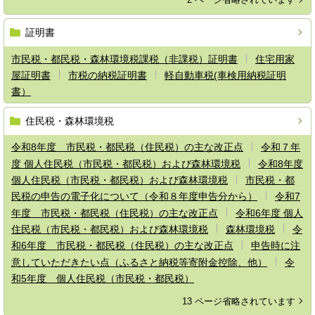
証明書
市民税・都民税・森林環境税課税（非課税）証明書
住宅用家
屋証明書
市税の納税証明書
軽自動車税(車検用納税証明
書）
住民税・森林環境税
令和8年度 市民税・都民税（住民税）の主な改正点
令和７年
度 個人住民税（市民税・都民税）および森林環境税
令和8年度
個人住民税（市民税・都民税）および森林環境税
市民税・都
民税の申告の電子化について（令和８年度申告分から）
令和7
年度 市民税・都民税（住民税）の主な改正点
令和6年度 個人
住民税（市民税・都民税）および森林環境税
森林環境税
令
和6年度 市民税・都民税（住民税）の主な改正点
申告時に注
意していただきたい点（ふるさと納税等寄附金控除、他）
令
和5年度 個人住民税（市民税・都民税）
13 ページ省略されています