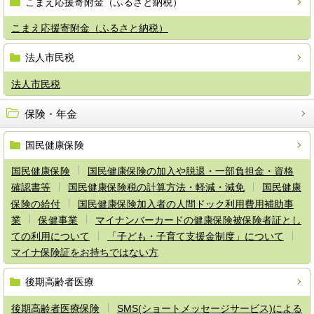
こまえ応援寄附金（ふるさと納税）
こまえ応援寄附金（ふるさと納税）
法人市民税
法人市民税
保険・年金
国民健康保険
国民健康保険
国民健康保険の加入や脱退・一部負担金・資格
確認書等
国民健康保険税の計算方法・軽減・減免
国民健康
保険の給付
国民健康保険加入者の人間ドック利用費用補助事
業
保健事業
マイナンバーカードの健康保険被保険者証とし
ての利用について
「子ども・子育て支援金制度」について
マイナ保険証をお持ちではない方
後期高齢者医療
後期高齢者医療保険
SMS(ショートメッセージサービス)による