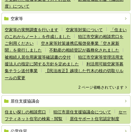
度）について
空家等
空家等の実態調査を行います
空家等対策について
「住まい
のこれからノート」を作成しました
狛江市空家の相談窓口を
ご利用ください
空き家等対策連携広報啓発事業「空き家新
聞」を発行しました
不動産の相続登記が義務化されました
被相続人居住用家屋等確認書の交付
狛江市空家等管理活用支
援法人の指定に関する方針を定めました
利活用可能空家等募
集チラシ送付事業
【民法改正】越境した竹木の枝の切取りル
ールの変更
2 ページ省略されています
居住支援協議会
住まい探しの相談窓口
狛江市居住支援協議会について
セー
フティネット住宅の検索・閲覧
居住サポート住宅認定制度
公営住宅