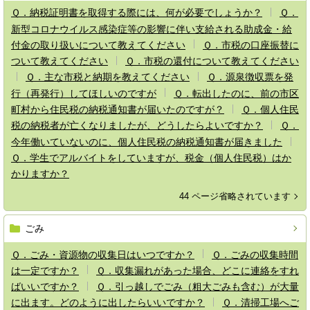
Ｑ．納税証明書を取得する際には、何が必要でしょうか？
Ｑ．
新型コロナウイルス感染症等の影響に伴い支給される助成金・給
付金の取り扱いについて教えてください
Ｑ．市税の口座振替に
ついて教えてください
Ｑ．市税の還付について教えてください
Ｑ．主な市税と納期を教えてください
Ｑ．源泉徴収票を発
行（再発行）してほしいのですが
Ｑ．転出したのに、前の市区
町村から住民税の納税通知書が届いたのですが？
Ｑ．個人住民
税の納税者が亡くなりましたが、どうしたらよいですか？
Ｑ．
今年働いていないのに、個人住民税の納税通知書が届きました
Ｑ．学生でアルバイトをしていますが、税金（個人住民税）はか
かりますか？
44 ページ省略されています
ごみ
Ｑ．ごみ・資源物の収集日はいつですか？
Ｑ．ごみの収集時間
は一定ですか？
Ｑ．収集漏れがあった場合、どこに連絡をすれ
ばいいですか？
Ｑ．引っ越しでごみ（粗大ごみも含む）が大量
に出ます。どのように出したらいいですか？
Ｑ．清掃工場へご