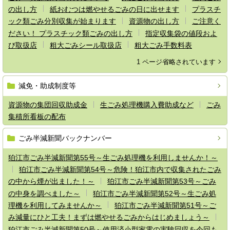
の出し方
紙おむつは燃やせるごみの日に出せます
プラスチ
ック類ごみ分別収集が始まります
資源物の出し方
ご注意く
ださい！ プラスチック類ごみの出し方
指定収集袋の値段およ
び取扱店
粗大ごみシール取扱店
粗大ごみ手数料表
1 ページ省略されています
減免・助成制度等
資源物の集団回収助成金
生ごみ処理機購入費助成など
ごみ
集積所看板の配布
ごみ半減新聞バックナンバー
狛江市ごみ半減新聞第55号～生ごみ処理機を利用しませんか！～
狛江市ごみ半減新聞第54号～危険！狛江市内で収集されたごみ
の中から煙が出ました！～
狛江市ごみ半減新聞第53号～ごみ
の中身を調べました～
狛江市ごみ半減新聞第52号～生ごみ処
理機を利用してみませんか～
狛江市ごみ半減新聞第51号～ご
み減量にひと工夫！まずは燃やせるごみからはじめましょう～
狛江市ごみ半減新聞第50号～使用済小型家電の実験回収を今回も