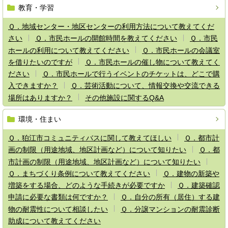
教育・学習
Ｑ．地域センター・地区センターの利用方法について教えてくだ
さい
Ｑ．市民ホールの開館時間を教えてください
Ｑ．市民
ホールの利用について教えてください
Ｑ．市民ホールの会議室
を借りたいのですが
Ｑ．市民ホールの催し物について教えてく
ださい
Ｑ．市民ホールで行うイベントのチケットは、どこで購
入できますか？
Ｑ．芸術活動について、情報交換や交流できる
場所はありますか？
その他施設に関するQ&A
環境・住まい
Ｑ．狛江市コミュニティバスに関して教えてほしい
Ｑ．都市計
画の制限（用途地域、地区計画など）について知りたい
Ｑ．都
市計画の制限（用途地域、地区計画など）について知りたい
Ｑ．まちづくり条例について教えてください
Ｑ．建物の新築や
増築をする場合、どのような手続きが必要ですか
Ｑ．建築確認
申請に必要な書類は何ですか？
Ｑ．自分の所有（居住）する建
物の耐震性について相談したい
Ｑ．分譲マンションの耐震診断
助成について教えてください