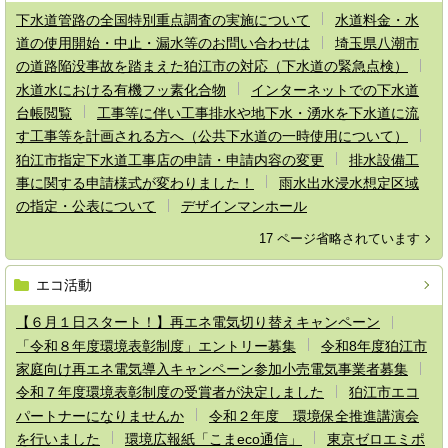
下水道管路の全国特別重点調査の実施について
水道料金・水
道の使用開始・中止・漏水等のお問い合わせは
埼玉県八潮市
の道路陥没事故を踏まえた狛江市の対応（下水道の緊急点検）
水道水における有機フッ素化合物
インターネットでの下水道
台帳閲覧
工事等に伴い工事排水や地下水・湧水を下水道に流
す工事等を計画される方へ（公共下水道の一時使用について）
狛江市指定下水道工事店の申請・申請内容の変更
排水設備工
事に関する申請様式が変わりました！
雨水出水浸水想定区域
の指定・公表について
デザインマンホール
17 ページ省略されています
エコ活動
【６月１日スタート！】再エネ電気切り替えキャンペーン
「令和８年度環境表彰制度」エントリー募集
令和8年度狛江市
家庭向け再エネ電気導入キャンペーン参加小売電気事業者募集
令和７年度環境表彰制度の受賞者が決定しました
狛江市エコ
パートナーになりませんか
令和２年度 環境保全推進講演会
を行いました
環境広報紙「こまeco通信」
東京ゼロエミポ