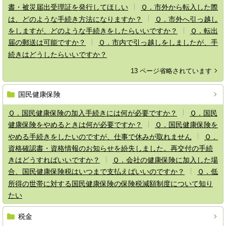
書・被災届出受理証を発行してほしい
Ｑ．市外から転入した際
は、どのような手続き方法になりますか？
Ｑ．市外へ引っ越し
をしますが、どのような手続きをしたらいいですか？
Ｑ．転出
届の郵送は可能ですか？
Ｑ．市内で引っ越しをしましたが、手
続きはどうしたらいいですか？
13 ページ省略されています
国民健康保険
Ｑ．国民健康保険の加入手続きには何が必要ですか？
Ｑ．国民
健康保険をやめるときは何が必要ですか？
Ｑ．国民健康保険を
やめる手続きをしたいのですが、仕事で休みが取れません
Ｑ．
資格確認書・資格情報のお知らせを紛失しました。再交付の手続
きはどうすればいいですか？
Ｑ．会社の健康保険に加入した場
合、国民健康保険税はいつまで支払えばいいのですか？
Ｑ．低
所得の世帯に対する国民健康保険の保険税減額制度について知り
たい
税金