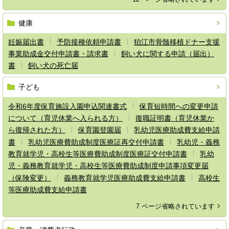
健康
妊娠届出書
予防接種依頼申請書
狛江市骨髄移植ドナー支援
事業助成金交付申請書・請求書
飼い犬に関する申請（届出）
書
飼い犬の死亡届
子ども
令和6年度保育施設入園申込関連書式
保育短時間への変更申請
について（育児休業へ入られる方）
復職証明書（育児休業か
ら復帰された方）
保育園登園届
乳幼児医療助成費支給申請
書
乳幼児医療費助成制度医療証再交付申請書
乳幼児・義務
教育就学児・高校生等医療費助成制度医療証交付申請書
乳幼
児・義務教育就学児・高校生等医療費助成制度申請事項変更届
（保険変更）
義務教育就学児医療助成費支給申請書
高校生
等医療助成費支給申請書
7 ページ省略されています