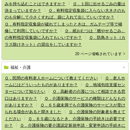
みを持ち込むことはできますか？
Ｑ．１回に出せるごみの量は
決まっていますか？
Ｑ．有料指定収集袋に入らない大きさのも
のも分解して小さくすれば、袋に入れて出していいですか？
Ｑ．有料指定収集袋が破れてしまったときは、ガムテープ等で補
修して利用していいですか？
Ｑ．紙おむつは「燃やせるごみ」
の有料指定収集袋に入れてもいいですか？
Ｑ．防鳥ネット（カ
ラス除けネット）の貸出をしていますか？
20 ページ省略されています
福祉・介護
Ｑ．民間の有料老人ホームについて教えてください
Ｑ．老人ホ
ームにはどういったものがありますか？
Ｑ．地域包括支援セン
ターについて知りたい
Ｑ．高齢者の介護について相談できる窓
口はありますか？
Ｑ．介護保険のサービスの種類はどんなもの
がありますか？
Ｑ．６５歳未満でも介護保険のサービスが受け
られる場合があると聞きました
Ｑ．介護保険の対象者を教えて
ください
Ｑ．６５歳になるとき、介護保険の手続きは必要です
か？
Ｑ．介護保険の要介護認定新規申請・変更申請の手続きに