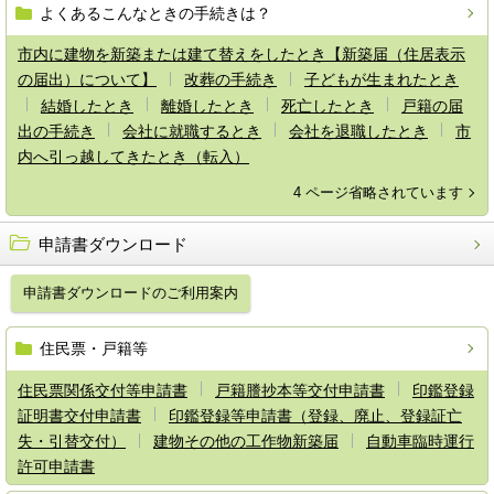
よくあるこんなときの手続きは？
市内に建物を新築または建て替えをしたとき【新築届（住居表示
の届出）について】
改葬の手続き
子どもが生まれたとき
結婚したとき
離婚したとき
死亡したとき
戸籍の届
出の手続き
会社に就職するとき
会社を退職したとき
市
内へ引っ越してきたとき（転入）
4 ページ省略されています
申請書ダウンロード
申請書ダウンロードのご利用案内
住民票・戸籍等
住民票関係交付等申請書
戸籍謄抄本等交付申請書
印鑑登録
証明書交付申請書
印鑑登録等申請書（登録、廃止、登録証亡
失・引替交付）
建物その他の工作物新築届
自動車臨時運行
許可申請書