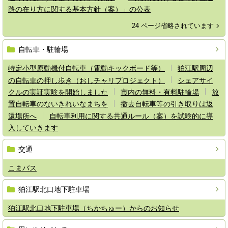
路の在り方に関する基本方針（案）」の公表
24 ページ省略されています
自転車・駐輪場
特定小型原動機付自転車（電動キックボード等）
狛江駅周辺
の自転車の押し歩き（おしチャリプロジェクト）
シェアサイ
クルの実証実験を開始しました
市内の無料・有料駐輪場
放
置自転車のないきれいなまちを
撤去自転車等の引き取りは返
還場所へ
自転車利用に関する共通ルール（案）を試験的に導
入していきます
交通
こまバス
狛江駅北口地下駐車場
狛江駅北口地下駐車場（ちかちゅー）からのお知らせ