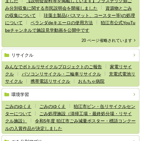
ました
【説明会資料等を掲載しています】プラスチック類ご
み分別収集に関する市民説明会を開催しました
資源物とごみ
の収集について
珪藻土製品(バスマット、コースター等)の処理
について
ベランダdeキエーロの使用方法
狛江市公式YouTu
beチャンネルで施設見学動画を公開中です
20 ページ省略されています
リサイクル
みんなでボトルリサイクルプロジェクトのご報告
家電リサイ
クル
パソコンリサイクル・二輪車リサイクル
充電式電池リ
サイクル
携帯電話リサイクル
おもちゃ病院
環境学習
ごみのゆくえ
ごみのゆくえ
狛江市ビン・缶リサイクルセン
ターについて
ごみ処理施設（清掃工場・最終処分場・リサイ
クル施設）
令和5年度 狛江市ごみ減量ポスター・標語コンクー
ルの入賞作品が決定しました