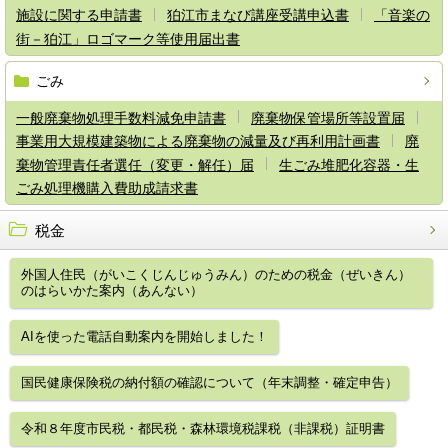
施設に関する申請書
狛江市まなび講座受講申込書
「音楽の
街－狛江」ロゴマーク等使用届出書
ごみ
一般廃棄物処理手数料減免申請書
廃棄物保管場所等設置届
事業用大規模建築物による廃棄物の減量及び再利用計画書
廃
棄物管理責任者選任（変更・解任）届
生ごみ堆肥化容器・生
ごみ処理機購入費助成請求書
税金
外国人住民（がいこくじんじゅうみん）のための税金（ぜいきん）
のはらいかた案内（あんない）
AIを使った電話自動案内を開始しました！
国民健康保険税の納付額の確認について（年末調整・確定申告）
令和８年度市民税・都民税・森林環境税課税（非課税）証明書