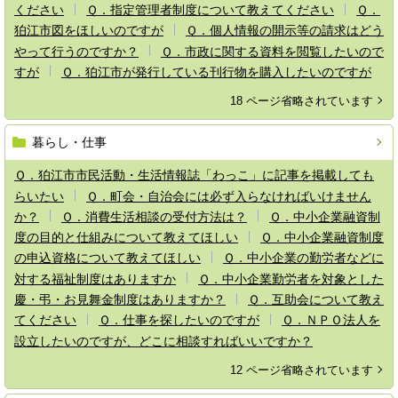
ください
Ｑ．指定管理者制度について教えてください
Ｑ．
狛江市図をほしいのですが
Ｑ．個人情報の開示等の請求はどう
やって行うのですか？
Ｑ．市政に関する資料を閲覧したいので
すが
Ｑ．狛江市が発行している刊行物を購入したいのですが
18 ページ省略されています
暮らし・仕事
Ｑ．狛江市市民活動・生活情報誌「わっこ」に記事を掲載しても
らいたい
Ｑ．町会・自治会には必ず入らなければいけません
か？
Ｑ．消費生活相談の受付方法は？
Ｑ．中小企業融資制
度の目的と仕組みについて教えてほしい
Ｑ．中小企業融資制度
の申込資格について教えてほしい
Ｑ．中小企業の勤労者などに
対する福祉制度はありますか
Ｑ．中小企業勤労者を対象とした
慶・弔・お見舞金制度はありますか？
Ｑ．互助会について教え
てください
Ｑ．仕事を探したいのですが
Ｑ．ＮＰＯ法人を
設立したいのですが、どこに相談すればいいですか？
12 ページ省略されています