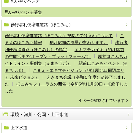
思いやりベンチ
思いやりベンチ募集
歩行者利便増進道路（ほこみち）
歩行者利便増進道路（ほこみち）視察の受け入れについて
こ
まえのほこみち情報
狛江駅前の風景が変わります。
歩行者
利便増進道路（ほこみち）の指定
エキマチカイギ（狛江駅前
の空間活用の“オープン・プラットフォーム”）
駅前ほこみちガ
イドライン・事例集（＃まちラボ）
駅前ほこみちイベント（#
まちラボ）
こまえ－エキマチビジョン（狛江駅北口周辺エリ
ア 未来ビジョン）
えきまち会議（令和５年度）※終了しまし
た
ほこみちフォーラムの開催（令和5年11月20日）※終了しま
した
4 ページ省略されています
環境・河川・公園・上下水道
上下水道