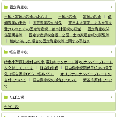
固定資産税
土地・家屋の税金のあらまし
土地の税金
家屋の税金
償
却資産の申告
固定資産税の減免
東日本大震災による被害を
受けられた方の固定資産税・都市計画税の軽減
固定資産税関
係証明書等
固定資産課税台帳、公図、土地家屋台帳の閲覧等
相続があった場合の固定資産税等に関する手続き
軽自動車税
特定小型原動機付自転車(電動キックボード等)のナンバープレート
を交付しています
軽自動車税
軽自動車税関係手続きの電子
化（軽自動車OSS・軽JNKS）
オリジナルナンバープレートの
交付について
軽自動車税の減免について
新基準原付につい
て
たばこ税
たばこ税