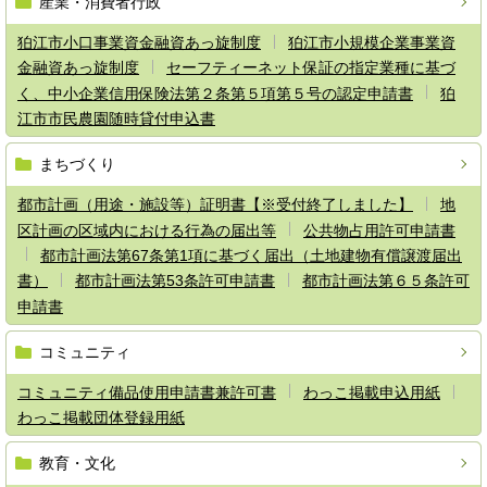
産業・消費者行政
狛江市小口事業資金融資あっ旋制度
狛江市小規模企業事業資
金融資あっ旋制度
セーフティーネット保証の指定業種に基づ
く、中小企業信用保険法第２条第５項第５号の認定申請書
狛
江市市民農園随時貸付申込書
まちづくり
都市計画（用途・施設等）証明書【※受付終了しました】
地
区計画の区域内における行為の届出等
公共物占用許可申請書
都市計画法第67条第1項に基づく届出（土地建物有償譲渡届出
書）
都市計画法第53条許可申請書
都市計画法第６５条許可
申請書
コミュニティ
コミュニティ備品使用申請書兼許可書
わっこ掲載申込用紙
わっこ掲載団体登録用紙
教育・文化