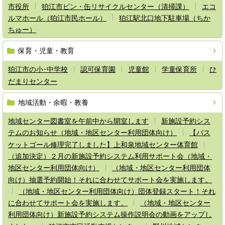
市役所
狛江市ビン・缶リサイクルセンター（清掃課）
エコ
ルマホール（狛江市民ホール）
狛江駅北口地下駐車場（ちか
ちゅー）
保育・児童・教育
狛江市の小･中学校
認可保育園
児童館
学童保育所
ひ
だまりセンター
地域活動・余暇・教養
地域センター図書室を午前中から開室します
新施設予約シス
テムのお知らせ（地域・地区センター利用団体向け）
【バス
ケットゴール修理完了しました】上和泉地域センター体育館
（追加決定）２月の新施設予約システム利用サポート会（地域・
地区センター利用団体向け）
（地域・地区センター利用団体
向け）抽選予約開始！それに合わせてサポート会を実施します。
（地域・地区センター利用団体向け）団体登録スタート！それ
に合わせてサポート会を実施します。
（地域・地区センター
利用団体向け）新施設予約システム操作説明会の動画をアップし