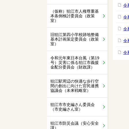
令
（仮称）狛江市人権尊重基
本条例検討委員会（政策
令
室）
令
旧狛江第四小学校跡地整備
基本計画策定委員会（政策
令
室）
令
令和元年東日本台風（第19
号）災害に係る狛江市義援
金配分委員会（財政課）
狛江駅周辺の快適な歩行空
間の創出に向けた官民連携
協議会（未来戦略室）
狛江市市史編さん委員会
（市史編さん室）
狛江市防災会議（安心安全
課）