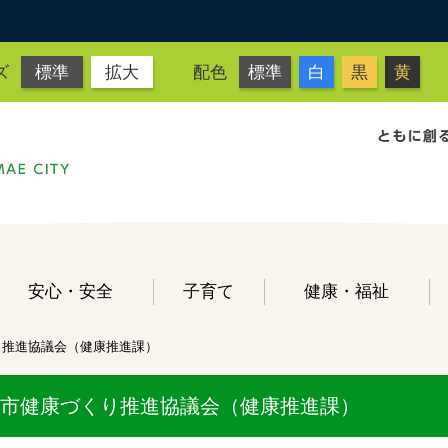
ズ
標準
拡大
配色
標準
白
黒
黄
安心・安全
子育て
健康・福祉
り推進協議会（健康推進課）
市健康づくり推進協議会（健康推進課）