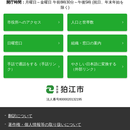
開庁時間：
月曜日～金曜日 午前8時30分～午後5時 (祝日、年末年始を
除く)
市役所へのアクセス
人口と世帯数
日曜窓口
組織・窓口の案内
手話で通話をする（手話リン
やさしい日本語に変換する
ク）
（外部リンク）
法人番号8000020132195
翻訳について
著作権・個人情報等の取り扱いについて