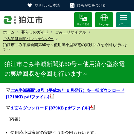
やさしい日本語
ひらがなをつける
サイズ 配色
Language
ホーム
暮らしのガイド
ごみ・リサイクル
ごみ半減新聞バックナンバー
狛江市ごみ半減新聞第50号～使用済小型家電の実験回収を今回も行いま
す～
狛江市ごみ半減新聞第50号～使用済小型家電
の実験回収を今回も行います～
▽
ごみ半減新聞50号（平成26年６月発行）を一括ダウンロード
[1718KB pdfファイル]
▽
１面をダウンロード [879KB pdfファイル]
（内容）
使用済小型家電の実験回収を今回も行います。