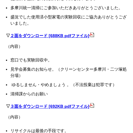
多摩川統一清掃にご参加いただきありがとうございました。
盛況でした使用済小型家電の実験回収にご協力ありがとうござ
いました。
▽
２面をダウンロード [688KB pdfファイル]
（内容）
窓口でも実験回収中。
見学会募集のお知らせ。（クリーンセンター多摩川・二ツ塚処
分場）
ゆるしません・やめましょう 。（不法投棄は犯罪です）
清掃課からのお願い
▽
３面をダウンロード [692KB pdfファイル]
（内容）
リサイクルは最後の手段です。