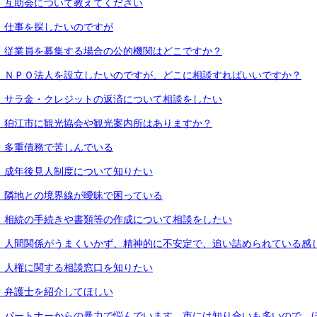
．互助会について教えてください
．仕事を探したいのですが
．従業員を募集する場合の公的機関はどこですか？
．ＮＰＯ法人を設立したいのですが、どこに相談すればいいですか？
．サラ金・クレジットの返済について相談をしたい
．狛江市に観光協会や観光案内所はありますか？
．多重債務で苦しんでいる
．成年後見人制度について知りたい
．隣地との境界線が曖昧で困っている
．相続の手続きや書類等の作成について相談をしたい
．人間関係がうまくいかず、精神的に不安定で、追い詰められている感
．人権に関する相談窓口を知りたい
．弁護士を紹介してほしい
．パートナーからの暴力で悩んでいます。市には知り合いも多いので、