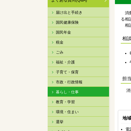
よくある質問(Q&A)
届け出と手続き
消費
る相
国民健康保険
相談
国民年金
相
税金
ごみ
福祉・介護
子育て・保育
担
市政・行政情報
消
暮らし・仕事
教育・学習
環境・住まい
地
選挙
電