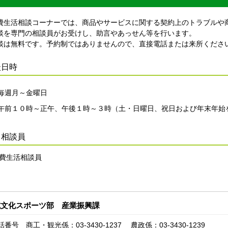
生活相談コーナーでは、商品やサービスに関する契約上のトラブルや
談を専門の相談員がお受けし、助言やあっせん等を行います。
は無料です。予約制ではありませんので、直接電話または来所くださ
談日時
毎週月～金曜日
午前１０時～正午、午後１時～３時（土・日曜日、祝日および年末年始
当相談員
費生活相談員
域文化スポーツ部 産業振興課
話番号 商工・観光係：03-3430-1237 農政係：03-3430-1239