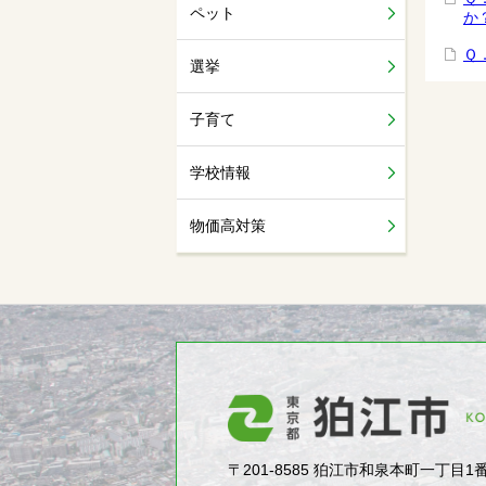
ペット
か
Ｑ
選挙
子育て
学校情報
物価高対策
〒201-8585 狛江市和泉本町一丁目1番5号（1-