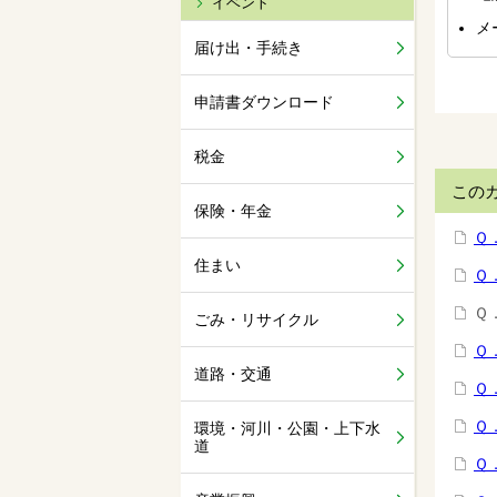
イベント
メ
届け出・手続き
申請書ダウンロード
税金
この
保険・年金
Ｑ
住まい
Ｑ
Ｑ
ごみ・リサイクル
Ｑ
道路・交通
Ｑ
Ｑ
環境・河川・公園・上下水
道
Ｑ