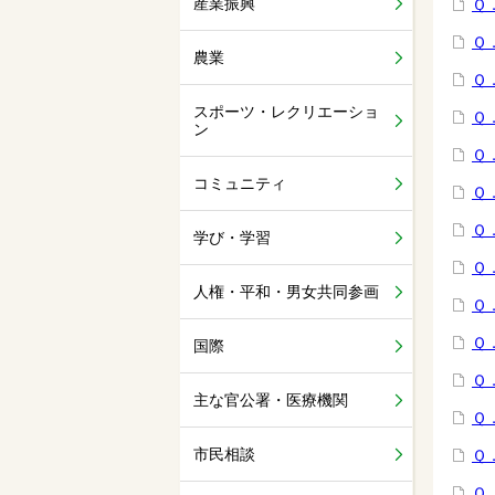
産業振興
Ｑ
Ｑ
農業
Ｑ
スポーツ・レクリエーショ
Ｑ
ン
Ｑ
コミュニティ
Ｑ
Ｑ
学び・学習
Ｑ
人権・平和・男女共同参画
Ｑ
Ｑ
国際
Ｑ
主な官公署・医療機関
Ｑ
市民相談
Ｑ
Ｑ