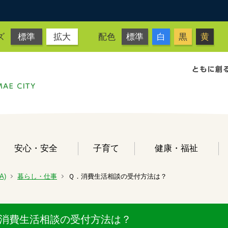
ズ
標準
拡大
配色
標準
白
黒
黄
安心・安全
子育て
健康・福祉
A)
暮らし・仕事
Ｑ．消費生活相談の受付方法は？
消費生活相談の受付方法は？