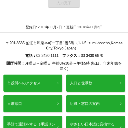
登録日:
2018年11月2日
/
更新日:
2018年11月2日
〒201-8585 狛江市和泉本町一丁目1番5号（1-1-5 Izumi-honcho,Komae
City,Tokyo,Japan）
電話：
03-3430-1111
ファクス：
03-3430-6870
開庁時間：
月曜日～金曜日 午前8時30分～午後5時 (祝日、年末年始を
除く)
市役所へのアクセス
人口と世帯数
日曜窓口
組織・窓口の案内
手話で通話をする（手話リン
やさしい日本語に変換する